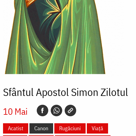
Sfântul Apostol Simon Zilotul
10 Mai
Acatist
Canon
Rugăciuni
Viață