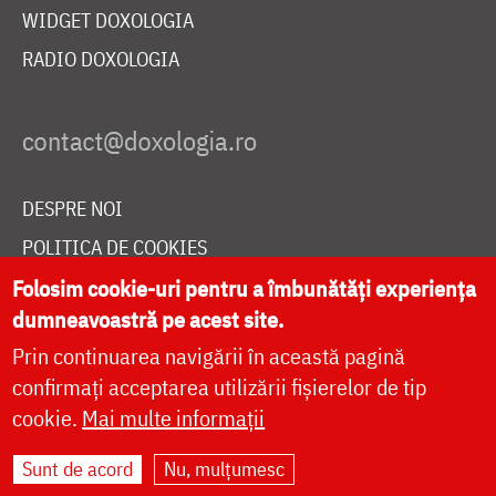
WIDGET DOXOLOGIA
RADIO DOXOLOGIA
DESPRE NOI
POLITICA DE COOKIES
DONEAZĂ ONLINE PENTRU CATEDRALA NAȚIONALĂ
Folosim cookie-uri pentru a îmbunătăți experiența
dumneavoastră pe acest site.
Prin continuarea navigării în această pagină
LIVE
confirmați acceptarea utilizării fișierelor de tip
cookie.
Mai multe informații
Sunt de acord
Nu, mulțumesc
Site dezvoltat de
DOXOLOGIA MEDIA
,