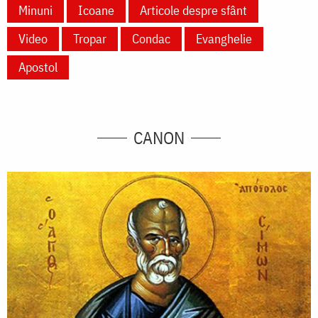
Minuni
Icoane
Articole despre sfânt
Video
Tropar
Condac
Evanghelie
Apostol
CANON