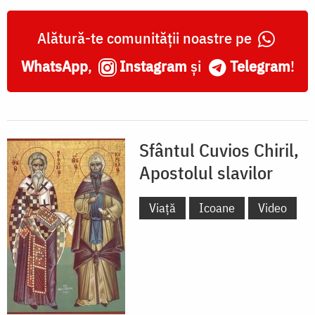
Alătură-te comunității noastre pe
WhatsApp
,
Instagram
și
Telegram
!
Sfântul Cuvios Chiril,
Apostolul slavilor
Viață
Icoane
Video