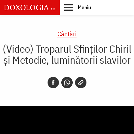
Skip
Meniu
to
main
Main
content
navigation
Cântări
(Video) Troparul Sfinților Chiril
și Metodie, luminătorii slavilor