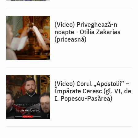
(Video) Priveghează-n
noapte - Otilia Zakarias
(priceasnă)
(Video) Corul „Apostolii” –
⁠Împărate Ceresc (gl. VI, de
I. Popescu-Pasărea)