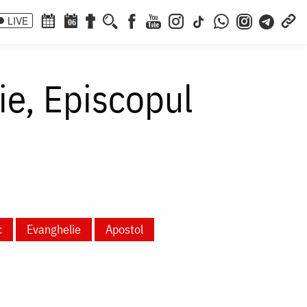
LIVE
06
ie, Episcopul
c
Evanghelie
Apostol