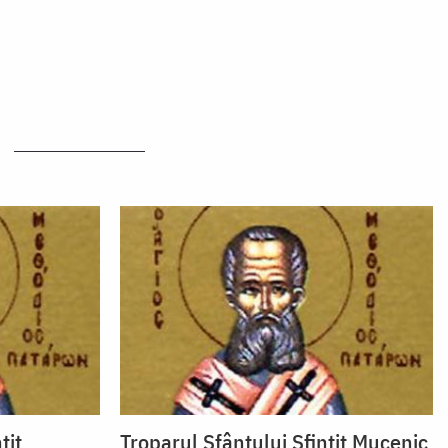
ţit
Troparul Sfântului Sfinţit Mucenic