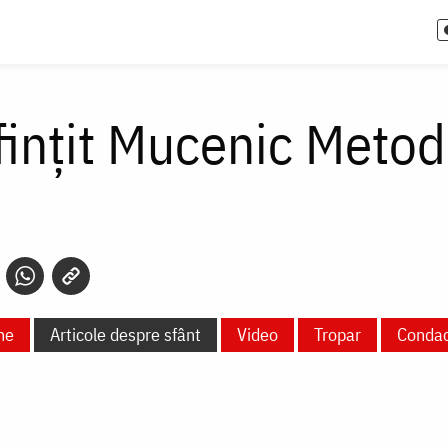
fințit Mucenic Metod
ne
Articole despre sfânt
Video
Tropar
Conda