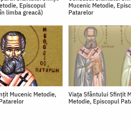
todie, Episcopul
Mucenic Metodie, Epis
(în limba greacă)
Patarelor
ințit Mucenic Metodie,
Viața Sfântului Sfințit
Patarelor
Metodie, Episcopul Pat