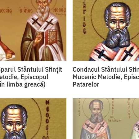
parul Sfântului Sfințit
Condacul Sfântului Sfin
todie, Episcopul
Mucenic Metodie, Epis
(în limba greacă)
Patarelor