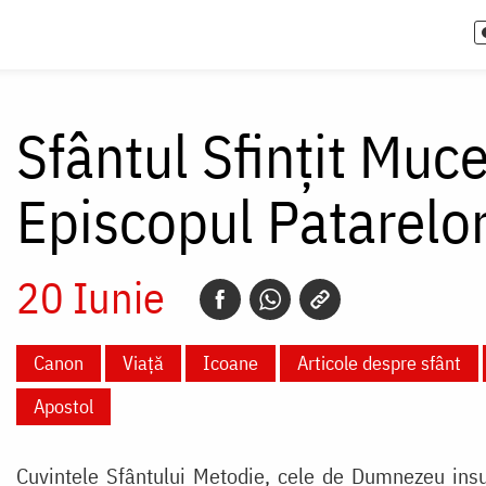
Sfântul Sfințit Muc
Episcopul Patarelo
20 Iunie
Canon
Viață
Icoane
Articole despre sfânt
Apostol
Cuvintele Sfântului Metodie, cele de Dumnezeu insufl