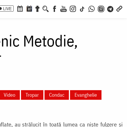
LIVE
07
enic Metodie,
r
Video
Tropar
Condac
Evanghelie
ate, au strălucit în toată lumea ca niște fulgere și