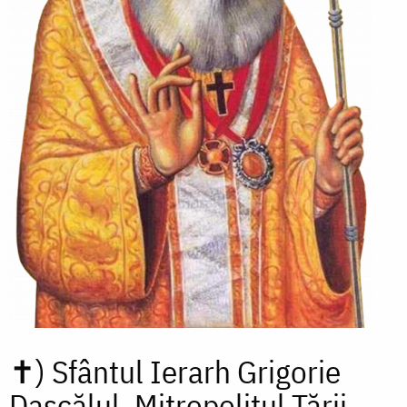
✝)
Sfântul Ierarh Grigorie
Dascălul, Mitropolitul Țării