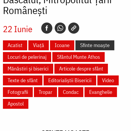
Românești
22 Iunie
Acatist
Viață
Icoane
Sfinte moaște
Locuri de pelerinaj
Sfântul Munte Athos
Mănăstiri și biserici
Articole despre sfânt
Texte de sfânt
Editorialiștii Bisericii
Video
Fotografii
Tropar
Condac
Evanghelie
Apostol