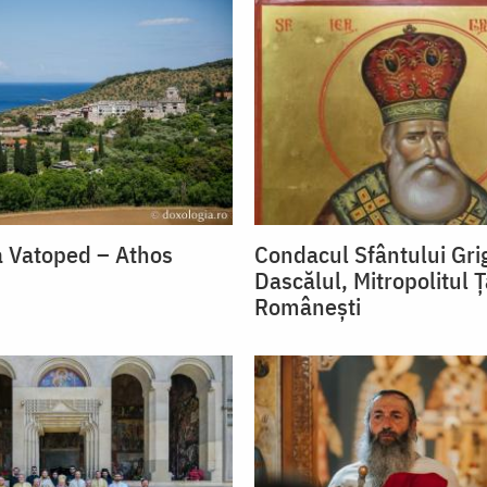
 Vatoped – Athos
Condacul Sfântului Gri
Dascălul, Mitropolitul Ţ
Româneşti