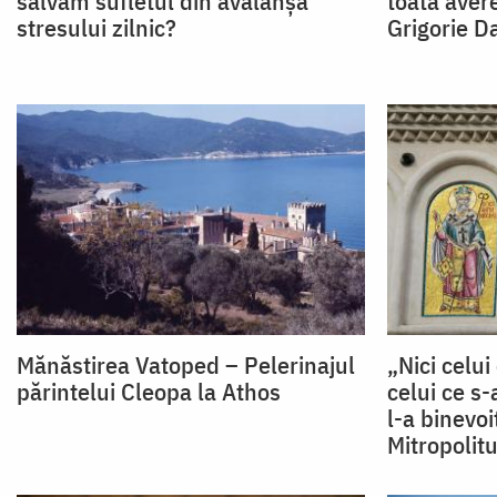
salvăm sufletul din avalanșa
toată avere
stresului zilnic?
Grigorie D
Mănăstirea Vatoped – Pelerinajul
„Nici celui
părintelui Cleopa la Athos
celui ce s-
l-a binevo
Mitropolitu