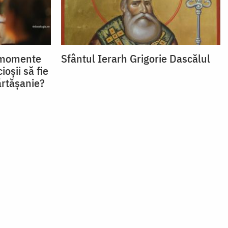
t momente
Sfântul Ierarh Grigorie Dascălul
ioșii să fie
ărtășanie?