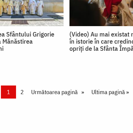
ea Sfântului Grigorie
(Video) Au mai exista
a Mănăstirea
în istorie în care credinc
ni
opriți de la Sfânta Împ
Current page
1
Page
2
Next page
Următoarea pagină
Last page
Ultima pagină »