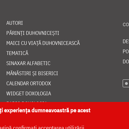
AUTORI
PĂRINȚI DUHOVNICEȘTI
DE
MAICI CU VIAȚĂ DUHOVNICEASCĂ
PO
TEMATICĂ
DO
SINAXAR ALFABETIC
MĂNĂSTIRI ȘI BISERICI
CALENDAR ORTODOX
WIDGET DOXOLOGIA
RADIO DOXOLOGIA
ăți experiența dumneavoastră pe acest
agină confirmați acceptarea utilizării