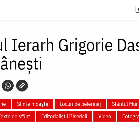
l Ierarh Grigorie Das
ânești
ane
Sfinte moaște
Locuri de pelerinaj
Sfântul Mun
Texte de sfânt
Editorialiștii Bisericii
Video
Fotogra