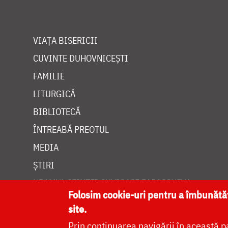
VIAȚA BISERICII
CUVINTE DUHOVNICEȘTI
FAMILIE
LITURGICĂ
BIBLIOTECĂ
ÎNTREABĂ PREOTUL
MEDIA
ȘTIRI
HRAMUL SFINTEI CUVIOASE PARASCHEVA
Folosim cookie-uri pentru a îmbunăt
site.
Prin continuarea navigării în această p