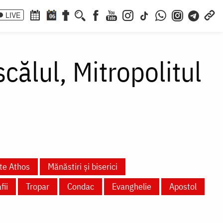
LIVE
06
călul, Mitropolitul
te Athos
Mănăstiri și biserici
fii
Tropar
Condac
Evanghelie
Apostol