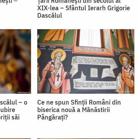
nești ‒
Țării Românești din secolul al
XIX-lea – Sfântul Ierarh Grigorie
Dascălul
scălul – o
Ce ne spun Sfinții Români din
iubire
biserica nouă a Mănăstirii
iții săi
Pângărați?