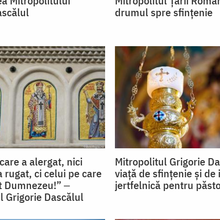
a Mitropolitului
Mitropolitul Țării Româ
ascălul
drumul spre sfințenie
 care a alergat, nici
Mitropolitul Grigorie Da
a rugat, ci celui pe care
viață de sfințenie și de 
it Dumnezeu!” ‒
jertfelnică pentru păstor
l Grigorie Dascălul