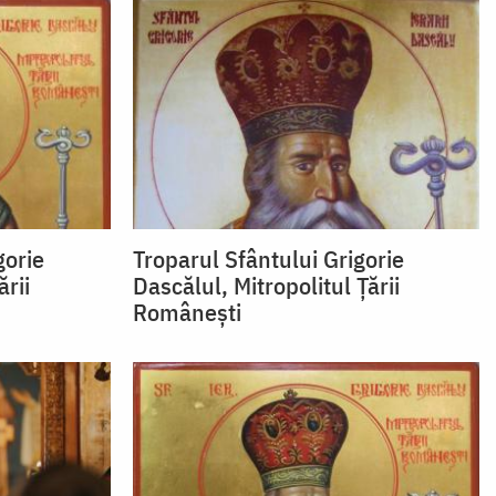
gorie
Troparul Sfântului Grigorie
ării
Dascălul, Mitropolitul Ţării
Româneşti