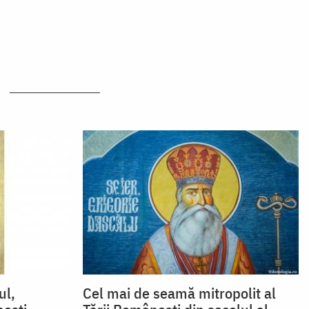
ul,
Cel mai de seamă mitropolit al