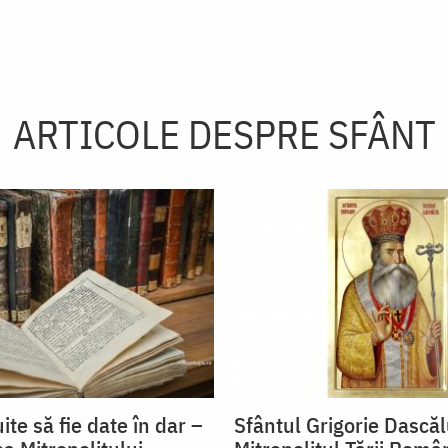
ARTICOLE DESPRE SFÂNT
ite să fie date în dar –
Sfântul Grigorie Dascăl