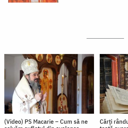
(Video) PS Macarie – Cum să ne
Cărți rându