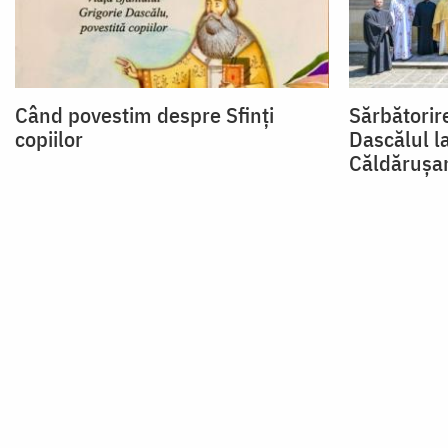
Când povestim despre Sfinți
Sărbătorir
copiilor
Dascălul l
Căldărușa
Paginare