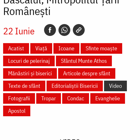
Românești
22 Iunie
Acatist
Viață
Icoane
Sfinte moaște
Locuri de pelerinaj
Sfântul Munte Athos
Mănăstiri și biserici
Articole despre sfânt
Texte de sfânt
Editorialiștii Bisericii
Video
Fotografii
Tropar
Condac
Evanghelie
Apostol