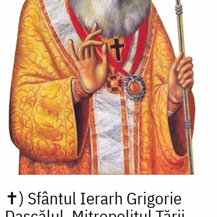
✝)
Sfântul Ierarh Grigorie
Dascălul, Mitropolitul Țării