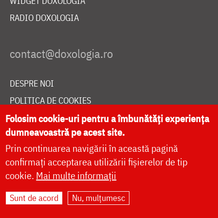
WIDGET DOXOLOGIA
RADIO DOXOLOGIA
DESPRE NOI
POLITICA DE COOKIES
DONEAZĂ ONLINE PENTRU CATEDRALA NAȚIONALĂ
Folosim cookie-uri pentru a îmbunătăți experiența
dumneavoastră pe acest site.
Prin continuarea navigării în această pagină
LIVE
confirmați acceptarea utilizării fișierelor de tip
cookie.
Mai multe informații
Sunt de acord
Nu, mulțumesc
Site dezvoltat de
DOXOLOGIA MEDIA
,
Arhiepiscopia Iașilor | ©
doxologia.ro