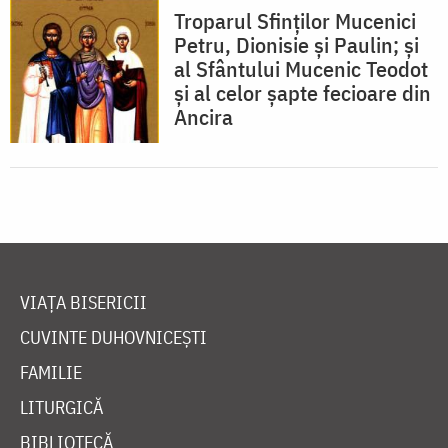
Troparul Sfinţilor Mucenici
Petru, Dionisie şi Paulin; şi
al Sfântului Mucenic Teodot
şi al celor şapte fecioare din
Ancira
VIAȚA BISERICII
CUVINTE DUHOVNICEȘTI
FAMILIE
LITURGICĂ
BIBLIOTECĂ