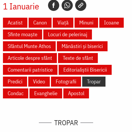
1 Ianuarie
Acatist
Canon
Viață
Minuni
Icoane
Sfinte moaște
Locuri de pelerinaj
Sfântul Munte Athos
Mănăstiri și biserici
Articole despre sfânt
Texte de sfânt
Comentarii patristice
Editorialiștii Bisericii
Predici
Video
Fotografii
Tropar
Condac
Evanghelie
Apostol
TROPAR