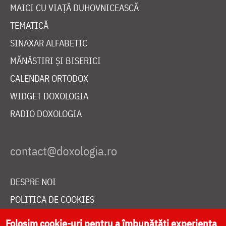
MAICI CU VIAȚĂ DUHOVNICEASCĂ
TEMATICĂ
SINAXAR ALFABETIC
MĂNĂSTIRI ȘI BISERICI
CALENDAR ORTODOX
WIDGET DOXOLOGIA
RADIO DOXOLOGIA
DESPRE NOI
POLITICA DE COOKIES
DONEAZĂ ONLINE PENTRU CATEDRALA NAȚIONALĂ
Folosim cookie-uri pentru a îmbunătăți experiența