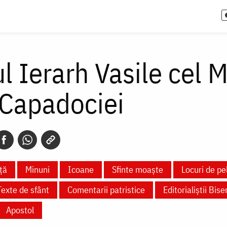
l Ierarh Vasile cel 
 Capadociei
ță
Minuni
Icoane
Sfinte moaște
Locuri de pe
Texte de sfânt
Comentarii patristice
Editorialiștii Biser
Apostol