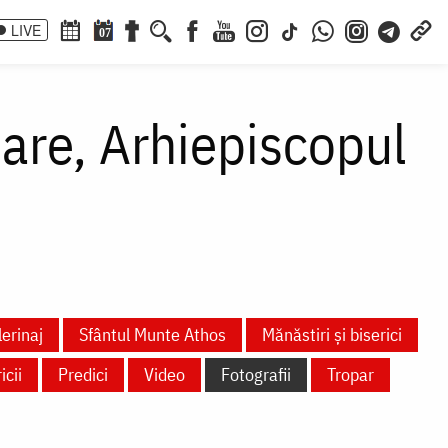
LIVE
07
Mare, Arhiepiscopul
lerinaj
Sfântul Munte Athos
Mănăstiri și biserici
icii
Predici
Video
Fotografii
Tropar