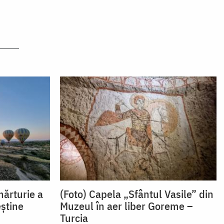
mărturie a
(Foto) Capela „Sfântul Vasile” din
eștine
Muzeul în aer liber Goreme –
Turcia