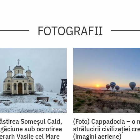
FOTOGRAFII
ăstirea Someșul Cald,
(Foto) Cappadocia – o 
ugăciune sub ocrotirea
strălucirii civilizației cr
Ierarh Vasile cel Mare
(imagini aeriene)