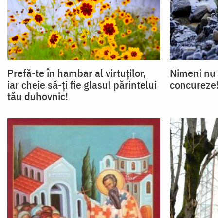
Prefă-te în hambar al virtuţilor,
Nimeni nu 
iar cheie să-ţi fie glasul părintelui
concureze
tău duhovnic!