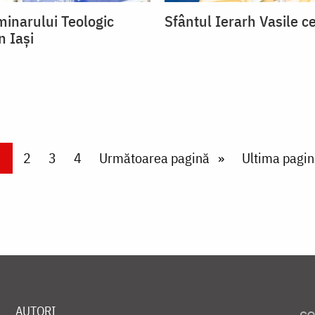
inarului Teologic
Sfântul Ierarh Vasile c
n Iași
urrent page
Page
2
Page
3
Page
4
Next page
Următoarea pagină
Last page
Ultima pagin
AUTORI