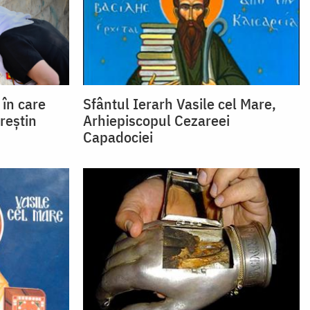
 în care
Sfântul Ierarh Vasile cel Mare,
reștin
Arhiepiscopul Cezareei
Capadociei