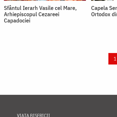
Sfântul Ierarh Vasile cel Mare,
Capela Sem
Arhiepiscopul Cezareei
Ortodox di
Capadociei
Paginare
C
1
VIAȚA BISERICII