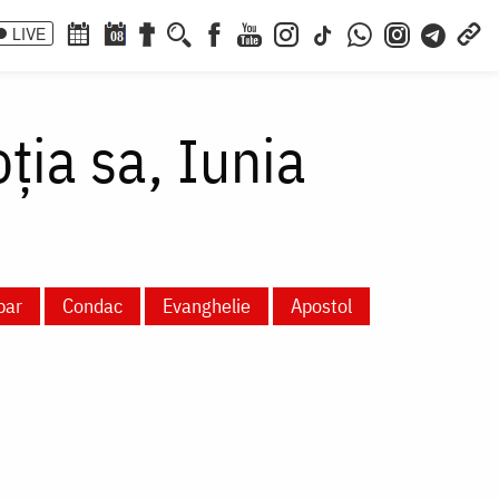
LIVE
08
ția sa, Iunia
par
Condac
Evanghelie
Apostol