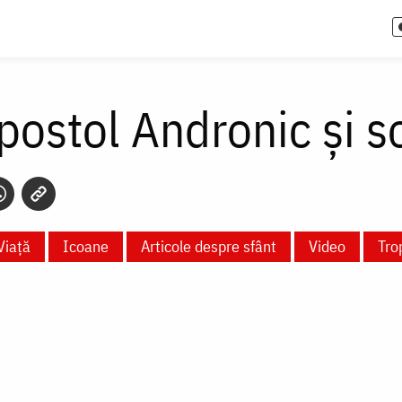
postol Andronic și so
Viață
Icoane
Articole despre sfânt
Video
Tro