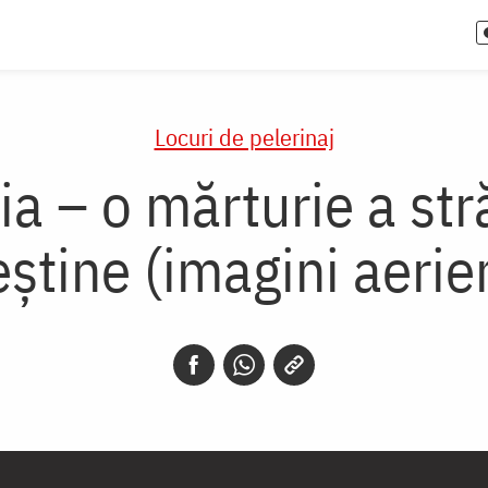
Locuri de pelerinaj
 – o mărturie a strălu
eștine (imagini aerie