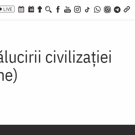
LIVE
08
cirii civilizației
ne)