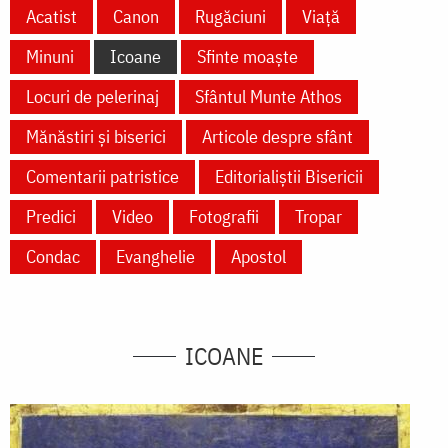
Acatist
Canon
Rugăciuni
Viață
Minuni
Icoane
Sfinte moaște
Locuri de pelerinaj
Sfântul Munte Athos
Mănăstiri și biserici
Articole despre sfânt
Comentarii patristice
Editorialiștii Bisericii
Predici
Video
Fotografii
Tropar
Condac
Evanghelie
Apostol
ICOANE