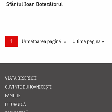
Sfântul Ioan Botezătorul
Paginare
Current page
1
Next page
Următoarea pagină
Last page
Ultima pagină »
VIAȚA BISERICII
CUVINTE DUHOVNICEȘTI
FAMILIE
LITURGICĂ