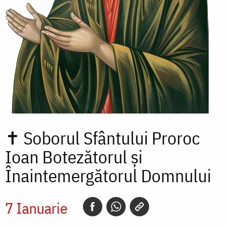
✝
Soborul Sfântului Proroc
Ioan Botezătorul și
Înaintemergătorul Domnului
7 Ianuarie