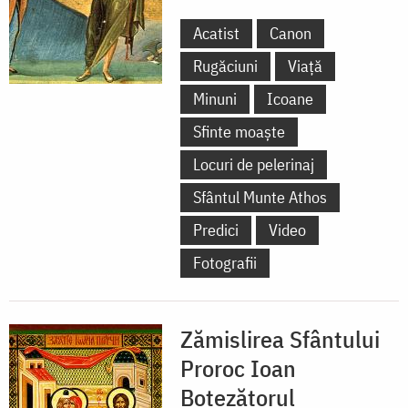
Acatist
Canon
Rugăciuni
Viață
Minuni
Icoane
Sfinte moaște
Locuri de pelerinaj
Sfântul Munte Athos
Predici
Video
Fotografii
Zămislirea Sfântului
Proroc Ioan
Botezătorul