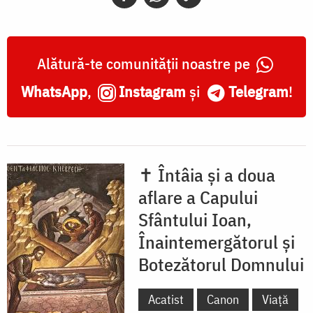
Alătură-te comunității noastre pe
WhatsApp
,
Instagram
și
Telegram
!
✝ Întâia și a doua
aflare a Capului
Sfântului Ioan,
Înaintemergătorul și
Botezătorul Domnului
Acatist
Canon
Viață