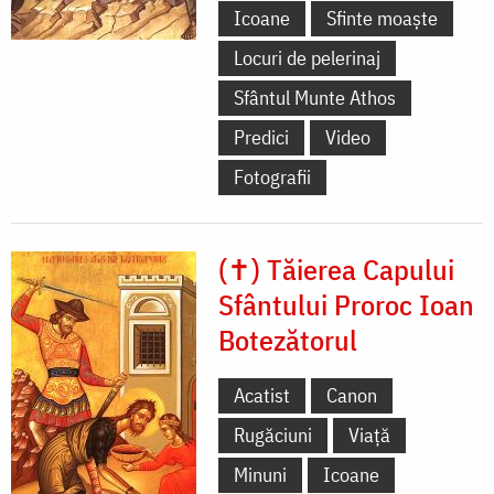
Icoane
Sfinte moaște
Locuri de pelerinaj
Sfântul Munte Athos
Predici
Video
Fotografii
(✝) Tăierea Capului
Sfântului Proroc Ioan
Botezătorul
Acatist
Canon
Rugăciuni
Viață
Minuni
Icoane