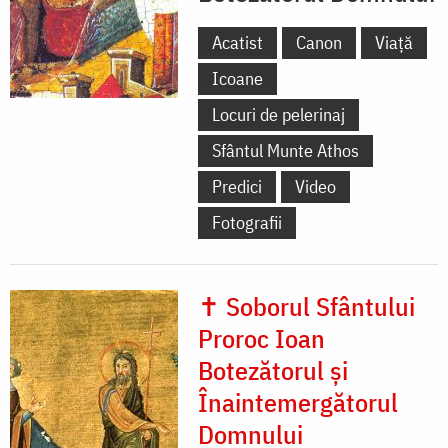
Acatist
Canon
Viață
Icoane
Locuri de pelerinaj
Sfântul Munte Athos
Predici
Video
Fotografii
✝ Soborul Sfântului
Proroc Ioan
Botezătorul și
Înaintemergătorul
Domnului