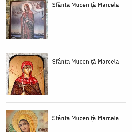
Sfânta Muceniță Marcela
Sfânta Muceniță Marcela
Sfânta Muceniță Marcela