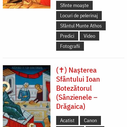
Sfinte moaște
Locuri de pelerinaj
Sfântul Munte Athos
Predici
Video
Fotografii
(✝) Nașterea
Sfântului Ioan
Botezătorul
(Sânzienele –
Drăgaica)
Acatist
Canon