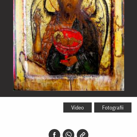
Sfântul
Ioan
Video
Fotografii
Botezătorul