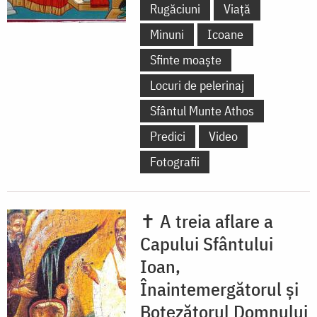
Rugăciuni
Viață
Minuni
Icoane
Sfinte moaște
Locuri de pelerinaj
Sfântul Munte Athos
Predici
Video
Fotografii
✝ A treia aflare a
Capului Sfântului
Ioan,
Înaintemergătorul și
Botezătorul Domnului