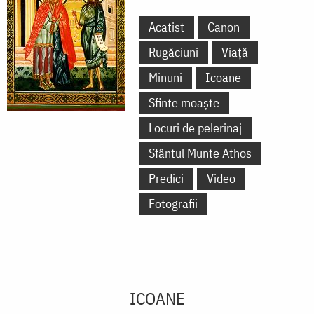
Acatist
Canon
Rugăciuni
Viață
Minuni
Icoane
Sfinte moaște
Locuri de pelerinaj
Sfântul Munte Athos
Predici
Video
Fotografii
ICOANE