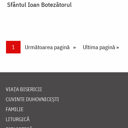
Sfântul Ioan Botezătorul
Paginare
Current page
1
Next page
Următoarea pagină
Last page
Ultima pagină »
VIAȚA BISERICII
CUVINTE DUHOVNICEȘTI
FAMILIE
LITURGICĂ