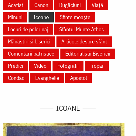
Acatist
Canon
Rugăciuni
Viață
Minuni
Icoane
Sfinte moaște
Locuri de pelerinaj
Sfântul Munte Athos
Mănăstiri și biserici
Articole despre sfânt
Comentarii patristice
Editorialiștii Bisericii
Predici
Video
Fotografii
Tropar
Condac
Evanghelie
Apostol
ICOANE