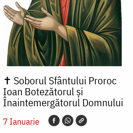
✝
Soborul Sfântului Proroc
Ioan Botezătorul și
Înaintemergătorul Domnului
7 Ianuarie