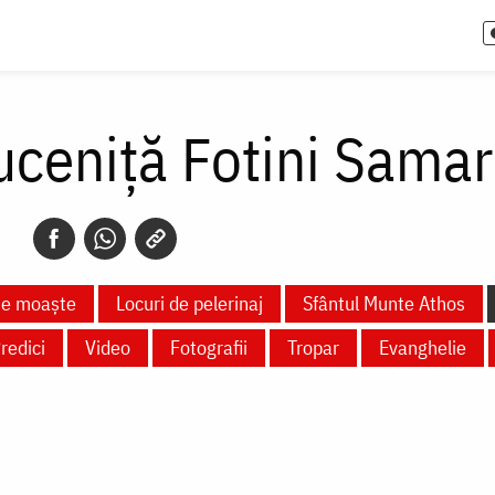
uceniță Fotini Sama
te moaște
Locuri de pelerinaj
Sfântul Munte Athos
redici
Video
Fotografii
Tropar
Evanghelie