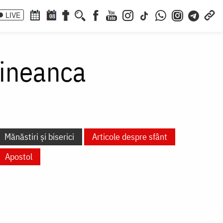
LIVE
08
rineanca
Mănăstiri și biserici
Articole despre sfânt
Apostol