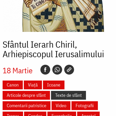
Sfântul Ierarh Chiril,
Arhiepiscopul Ierusalimului
18 Martie
Canon
Viață
Icoane
Articole despre sfânt
Texte de sfânt
Comentarii patristice
Video
Fotografii
Tropar
Condac
Evanghelie
Apostol