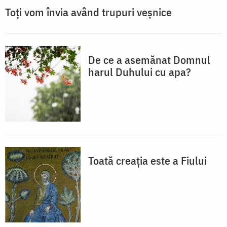
Toți vom învia având trupuri veșnice
De ce a asemănat Domnul
harul Duhului cu apa?
Toată creaţia este a Fiului