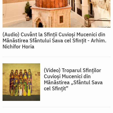
(Audio) Cuvânt la Sfinții Cuvioși Mucenici din
Mănăstirea Sfântului Sava cel Sfințit - Arhim.
Nichifor Horia
(Video) Troparul Sfinților
Cuvioși Mucenici din
Mănăstirea „Sfântul Sava
cel Sfințit”