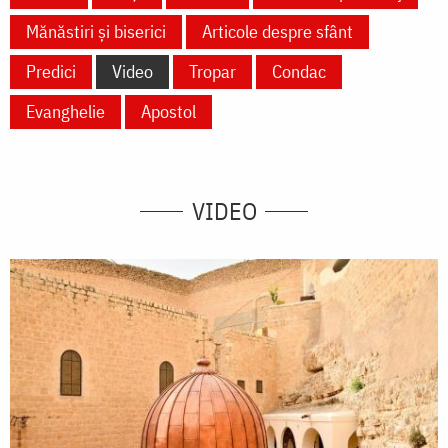
Mănăstiri și biserici
Articole despre sfânt
Predici
Video
Tropar
Condac
Evanghelie
Apostol
VIDEO