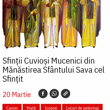
Sfinții Cuvioși Mucenici din
Mănăstirea Sfântului Sava cel
Sfințit
20 Martie
Canon
Viață
Icoane
Locuri de pelerinaj