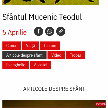
Sfântul Mucenic Teodul
5 Aprilie
Canon
Viață
Icoane
Articole despre sfânt
Video
Tropar
Evanghelie
Apostol
ARTICOLE DESPRE SFÂNT