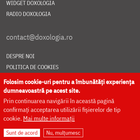
WIDGET DOXOLOGIA
RADIO DOXOLOGIA
DESPRE NOI
POLITICA DE COOKIES
DONEAZĂ ONLINE PENTRU CATEDRALA NAȚIONALĂ
Folosim cookie-uri pentru a îmbunătăți experiența
dumneavoastră pe acest site.
Prin continuarea navigării în această pagină
LIVE
confirmați acceptarea utilizării fișierelor de tip
cookie.
Mai multe informații
Site dezvoltat de
DOXOLOGIA MEDIA
,
Sunt de acord
Nu, mulțumesc