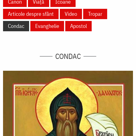
Canon
Viață
Icoane
Articole despre sfânt
Video
Tropar
Condac
Evanghelie
Apostol
CONDAC