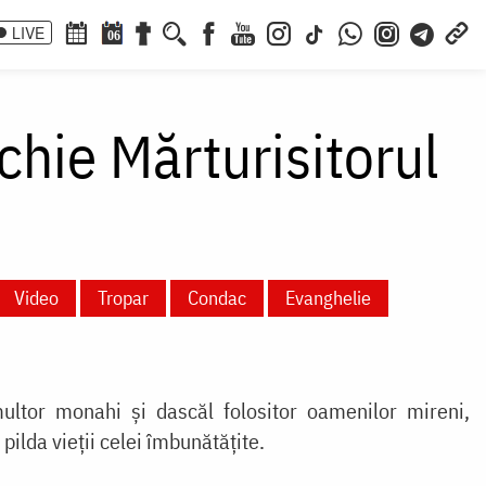
LIVE
06
chie Mărturisitorul
Video
Tropar
Condac
Evanghelie
ultor monahi și dascăl folositor oamenilor mireni,
 pilda vieții celei îmbunătățite.