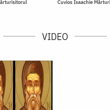
ărturisitorul
Cuvios Isaachie Mărturi
VIDEO