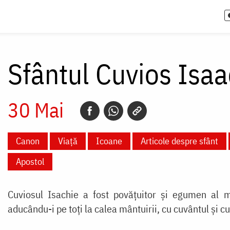
Sfântul Cuvios Isaa
30 Mai
Canon
Viață
Icoane
Articole despre sfânt
Apostol
Cuviosul Isachie a fost povățuitor și egumen al m
aducându-i pe toți la calea mântuirii, cu cuvântul și cu