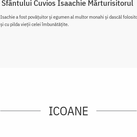
 Sfântului Cuvios Isaachie Mărturisitorul
Isachie a fost povățuitor și egumen al multor monahi și dascăl folosito
și cu pilda vieții celei îmbunătățite.
ICOANE