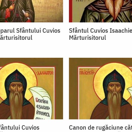
oparul Sfântului Cuvios
Sfântul Cuvios Isaachi
ărturisitorul
Mărturisitorul
fântului Cuvios
Canon de rugăciune căt