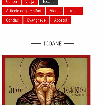
Canon
Viață
Icoane
Articole despre sfânt
Video
Tropar
Condac
Evanghelie
Apostol
ICOANE