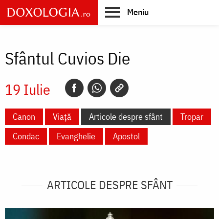
Skip
Meniu
to
main
Main
content
navigation
Sfântul Cuvios Die
19 Iulie
Canon
Viață
Articole despre sfânt
Tropar
Condac
Evanghelie
Apostol
ARTICOLE DESPRE SFÂNT