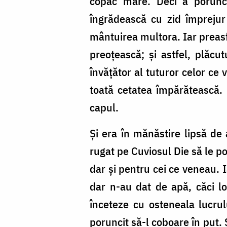
copac mare. Deci a poruncit
îngrădească cu zid împrejur 
mântuirea multora. Iar preasfi
preoţească; şi astfel, plăcu
învăţător al tuturor celor ce v
toată cetatea împărătească. 
capul.
Şi era în mănăstire lipsă de
rugat pe Cuviosul Die să le p
dar şi pentru cei ce veneau. 
dar n-au dat de apă, căci loc
înceteze cu osteneala lucru
poruncit să-l coboare în put. 