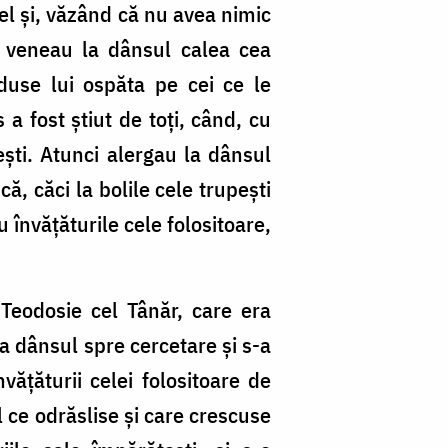
a el şi, văzând că nu avea nimic
ce veneau la dânsul calea cea
duse lui ospăta pe cei ce le
 a fost ştiut de toţi, când, cu
şti. Atunci alergau la dânsul
ă, căci la bolile cele trupeşti
u învăţăturile cele folositoare,
Teodosie cel Tânăr, care era
la dânsul spre cercetare şi s-a
ăţăturii celei folositoare de
l ce odrăslise şi care crescuse