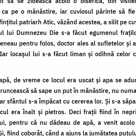
 să se zidească acolo o biserică, din vistieri
ca pe o mănăstire, iar cuviosul părinte să fie
nţitul patriarh Atic, văzând acestea, a silit pe 
tul lui Dumnezeu Die s-a făcut egumenul fraţilo
eneau pentru folos, doctor ales al sufletelor şi al
Iar locaşul lui s-a făcut liman şi odihnă celor
 apă, de vreme ce locul era uscat şi apa se aduc
oruncească să sape un put în mănăstire, nu numa
Iar sfântul s-a împăcat cu cererea lor. Şi s-a săp
ul era înalt şi pietros. Deci fraţii fiind în nepr
lui, pentru că nu dădeau de apă, a venit acolo 
Şi, fiind coborât, când a ajuns la jumătatea puţului