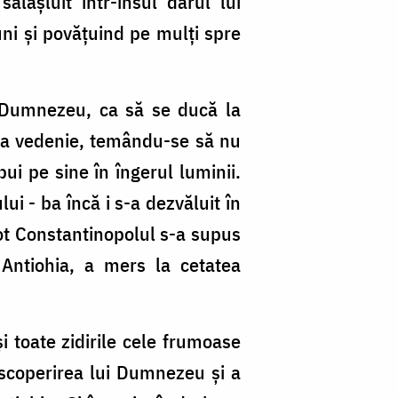
lăşluit într-însul darul lui
ni şi povăţuind pe mulţi spre
la Dumnezeu, ca să se ducă la
cea vedenie, temându-se să nu
pui pe sine în îngerul luminii.
ui - ba încă i s-a dezvăluit în
 tot Constantinopolul s-a supus
 Antiohia, a mers la cetatea
şi toate zidirile cele frumoase
escoperirea lui Dumnezeu şi a