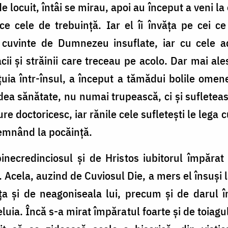
de locuit, întâi se mirau, apoi au început a veni l
uce cele de trebuinţă. Iar el îi învăţa pe cei 
u cuvinte de Dumnezeu insuflate, iar cu cele a
ii şi străinii care treceau pe acolo. Dar mai ales
uia într-însul, a început a tămădui bolile omene
dea sănătate, nu numai trupească, ci şi sufleteasc
e doctoricesc, iar rănile cele sufleteşti le lega c
demnând la pocăinţă.
necredinciosul şi de Hristos iubitorul împărat 
 Acela, auzind de Cuviosul Die, a mers el însuşi 
a şi de neagoniseala lui, precum şi de darul înv
eluia. Încă s-a mirat împăratul foarte şi de toiagu