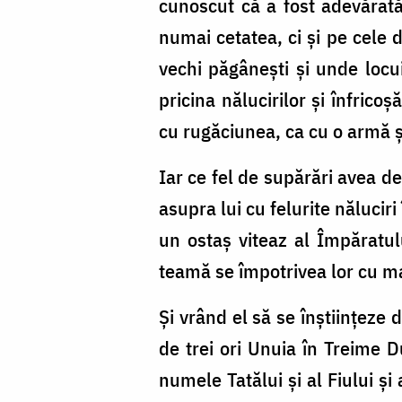
cunoscut că a fost adevărată
numai cetatea, ci şi pe cele d
vechi păgâneşti şi unde locui
pricina nălucirilor şi înfrico
cu rugăciunea, ca cu o armă şi
Iar ce fel de supărări avea d
asupra lui cu felurite năluciri
un ostaş viteaz al Împăratulu
teamă se împotrivea lor cu ma
Şi vrând el să se înştiinţeze
de trei ori Unuia în Treime D
numele Tatălui şi al Fiului şi