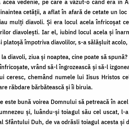
 acea vedenie, pe care a văzut-o când era în An
inaintea cetăţii, a aflat în afară de cetate un l
au mulţi diavoli. Şi era locul acela înfricoşat ce
şărilor diavoleşti. Iar el, iubind locul acela şi în
 platoşă împotriva diavolilor, s-a sălăşluit acolo,
e la diavoli, ziua şi noaptea, cine poate să spună
 înfricoşate, vrând să-l îngrozească şi să-l izgone
i ceresc, chemând numele lui Iisus Hristos cel 
re răbdare bărbătească şi îi biruia.
 de este bună voirea Domnului să petreacă în acel
umnezeu şi, luându-şi toiagul său cel uscat, l-a
 al Sfântului Duh, de va odrăsli toiagul acesta şi 