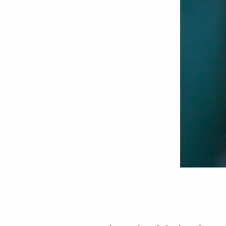
Sfânta
Cruce
/