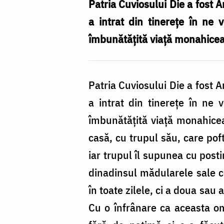
Foto:
Patria Cuviosului Die a fost An
doxologia.ro
a intrat din tinereţe în ne 
îmbunătăţită viaţă monahice
Patria Cuviosului Die a fost An
a intrat din tinereţe în ne 
îmbunătăţită viaţă monahicea
casă, cu trupul său, care pof
iar trupul îl supunea cu posti
dinadinsul mădularele sale c
în toate zilele, ci a doua sau
Cu o înfrânare ca aceasta omo