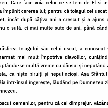
zeu, Care face voia celor ce se tem de El şi as
 împlinit cererea lui; pentru că toiagul cel uscat a
cet, încât după câţiva ani a crescut şi a ajuns
 nu o sută, ci mai multe sute de ani, până când 
răslirea toiagului său celui uscat, a cunoscut
narmat mai mult împotriva diavolilor, curăţind
i, luptându-se multă vreme cu dânsul şi neputând a-
ela, ca nişte biruiţi şi neputincioşi. Aşa Sfântu
trăia într-însul îngereşte, lăudând pe Dumnezeu z
umnezeu.
scut oamenilor, pentru că cei dimprejur, văzând