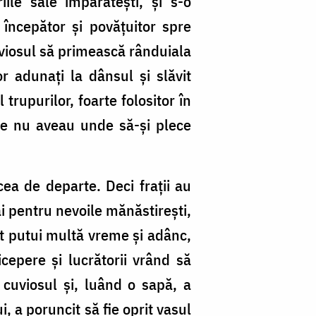
ile sale împărăteşti, şi s-o
 începător şi povăţuitor spre
cuviosul să primească rânduiala
r adunaţi la dânsul şi slăvit
 trupurilor, foarte folositor în
 ce nu aveau unde să-şi plece
ea de departe. Deci fraţii au
i pentru nevoile mănăstireşti,
at putui multă vreme şi adânc,
icepere şi lucrătorii vrând să
cuviosul şi, luând o sapă, a
, a poruncit să fie oprit vasul