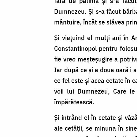
fără de patimă şi s-a făcut
Dumnezeu. Şi s-a făcut bărba
mântuire, încât se slăvea prin
Şi vieţuind el mulţi ani în 
Constantinopol pentru folosu
fie vreo meşteşugire a potrivn
Iar după ce şi a doua oară i s
ce fel este şi acea cetate în 
voii lui Dumnezeu, Care le 
împărătească.
Şi intrând el în cetate şi văz
ale cetăţii, se minuna în si