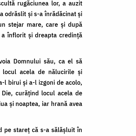
cultă rugăciunea lor, a auzit
 odrăslit şi s-a înrădăcinat şi
 un stejar mare, care şi după
a înflorit şi dreapta credinţă
 voia Domnului său, ca el să
 locul acela de nălucirile şi
l birui şi a-l izgoni de acolo,
l Die, curăţind locul acela de
iua şi noaptea, iar hrană avea
 pe stareţ că s-a sălăşluit în