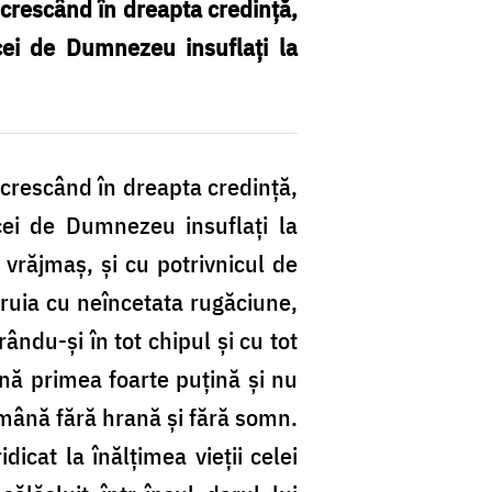
i, crescând în dreapta credinţă,
 cei de Dumnezeu insuflaţi la
i, crescând în dreapta credinţă,
 cei de Dumnezeu insuflaţi la
vrăjmaş, şi cu potrivnicul de
iruia cu neîncetata rugăciune,
ându-şi în tot chipul şi cu tot
nă primea foarte puţină şi nu
tămână fără hrană şi fără somn.
icat la înălţimea vieţii celei