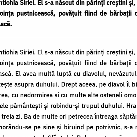
tiohia Siriei. El s-a născut din părinţi creştini ş
voinţa pustnicească, povăţuit fiind de bărbaţii
ască.
tiohia Siriei. El s-a născut din părinţi creştini ş
voinţa pustnicească, povăţuit fiind de bărbaţii
scă. El avea multă luptă cu diavolul, nevăzutul 
teşte asupra duhului. Drept aceea, pe diavol îl b
rea, cu nedormirea şi cu multe alte osteneli omor
ele pământeşti şi robindu-şi trupul duhului. Hra
 a treia zi. Ba de multe ori petrecea întreaga săp
rându-se pe sine şi biruind pe potrivnic, s-a rid