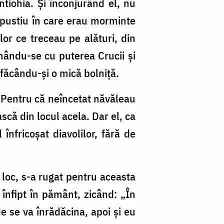
tiohia. Şi înconjurând el, nu
oc pustiu în care erau morminte
lor ce treceau pe alături, din
armându-se cu puterea Crucii şi
 făcându-şi o mică bolniţă.
? Pentru că neîncetat năvăleau
ască din locul acela. Dar el, ca
înfricoşat diavolilor, fără de
 loc, s-a rugat pentru aceasta
 înfipt în pământ, zicând: „În
de se va înrădăcina, apoi şi eu