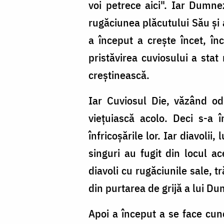
voi petrece aici". Iar Dumne
rugăciunea plăcutului Său şi a
a început a creşte încet, în
pristăvirea cuviosului a stat
creştinească.
Iar Cuviosul Die, văzând od
vieţuiască acolo. Deci s-a î
înfricoşările lor. Iar diavoli
singuri au fugit din locul ac
diavoli cu rugăciunile sale, 
din purtarea de grijă a lui D
Apoi a început a se face cuno