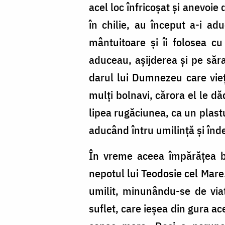
acel loc înfricoşat şi anevoie 
în chilie, au început a-i ad
mântuitoare şi îi folosea c
aduceau, aşijderea şi pe sărac
darul lui Dumnezeu care vieţ
mulţi bolnavi, cărora el le dă
lipea rugăciunea, ca un plastur
aducând întru umilinţă şi în
În vreme aceea împărăţea bi
nepotul lui Teodosie cel Mare.
umilit, minunându-se de viaţ
suflet, care ieşea din gura ac