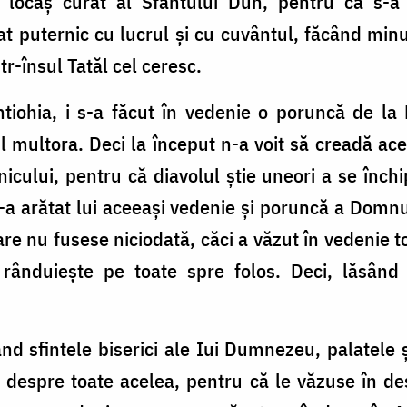
 locaş curat al Sfântului Duh, pentru că s-a să
t puternic cu lucrul şi cu cuvântul, făcând minu
tr-însul Tatăl cel ceresc.
Antiohia, i s-a făcut în vedenie o poruncă de 
l multora. Deci la început n-a voit să creadă a
icului, pentru că diavolul ştie uneori a se închi
-a arătat lui aceeaşi vedenie şi poruncă a Domnul
care nu fusese niciodată, căci a văzut în vedenie
rânduieşte pe toate spre folos. Deci, lăsând
ând sfintele biserici ale Iui Dumnezeu, palatele 
ne despre toate acelea, pentru că le văzuse în d