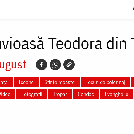
vioasă Teodora din 
ugust
iață
Icoane
Sfinte moaște
Locuri de pelerinaj
Video
Fotografii
Tropar
Condac
Evanghelie