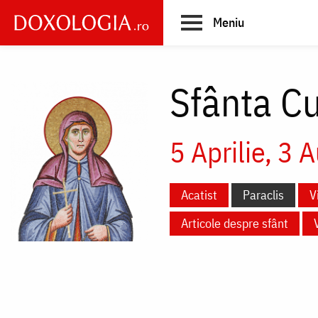
Skip
Meniu
to
main
Main
content
navigation
Sfânta Cu
5 Aprilie
3 A
Acatist
Paraclis
V
Articole despre sfânt