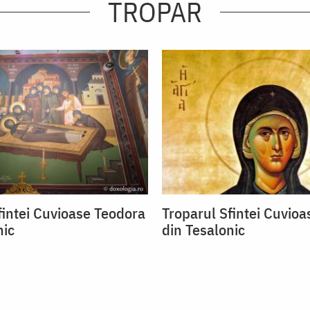
TROPAR
fintei Cuvioase Teodora
Troparul Sfintei Cuvio
nic
din Tesalonic