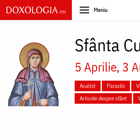
Skip
Meniu
to
main
Main
content
navigation
Sfânta Cu
5 Aprilie
3 A
Acatist
Paraclis
V
Articole despre sfânt