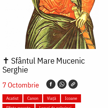
✝
Sfântul Mare Mucenic
Serghie
7 Octombrie
Acatist
Canon
Viață
Icoane
Sfinte moaște
Locuri de pelerinaj