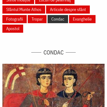
Sfântul Munte Athos
Articole despre sfânt
Fotografii
Tropar
Condac
Evanghelie
Apostol
CONDAC