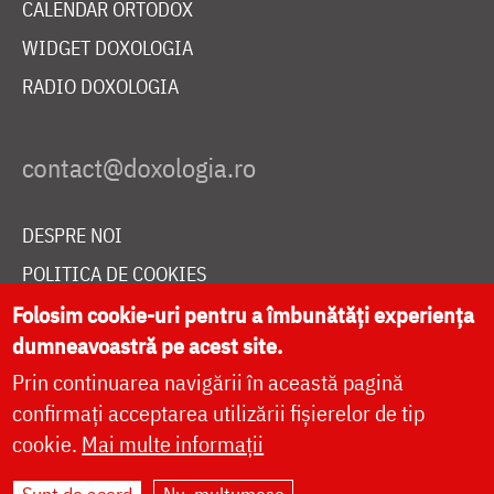
CALENDAR ORTODOX
WIDGET DOXOLOGIA
RADIO DOXOLOGIA
DESPRE NOI
POLITICA DE COOKIES
DONEAZĂ ONLINE PENTRU CATEDRALA NAȚIONALĂ
Folosim cookie-uri pentru a îmbunătăți experiența
dumneavoastră pe acest site.
Prin continuarea navigării în această pagină
LIVE
confirmați acceptarea utilizării fișierelor de tip
cookie.
Mai multe informații