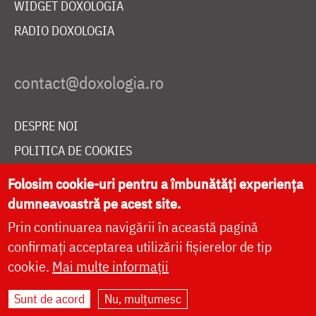
WIDGET DOXOLOGIA
RADIO DOXOLOGIA
DESPRE NOI
POLITICA DE COOKIES
DONEAZĂ ONLINE PENTRU CATEDRALA NAȚIONALĂ
Folosim cookie-uri pentru a îmbunătăți experiența
dumneavoastră pe acest site.
Prin continuarea navigării în această pagină
LIVE
confirmați acceptarea utilizării fișierelor de tip
cookie.
Mai multe informații
Site dezvoltat de
DOXOLOGIA MEDIA
,
Sunt de acord
Nu, mulțumesc
Arhiepiscopia Iașilor | ©
doxologia.ro