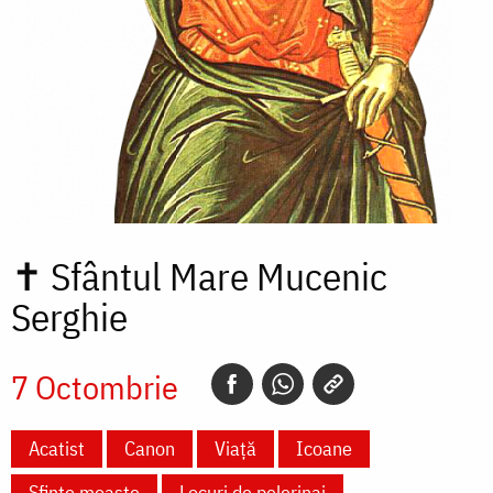
✝
Sfântul Mare Mucenic
Serghie
7 Octombrie
Acatist
Canon
Viață
Icoane
Sfinte moaște
Locuri de pelerinaj