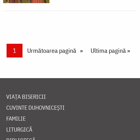
Paginare
Current page
1
Next page
Următoarea pagină
Last page
Ultima pagină »
VIAȚA BISERICII
CUVINTE DUHOVNICEȘTI
FAMILIE
LITURGICĂ