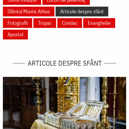
Sfântul Munte Athos
Articole despre sfânt
Fotografii
Tropar
Condac
Evanghelie
Apostol
ARTICOLE DESPRE SFÂNT