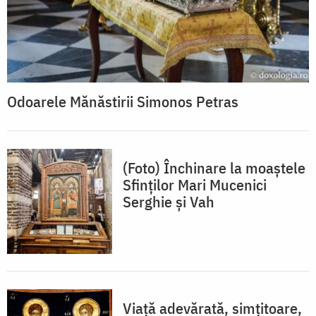
Odoarele Mănăstirii Simonos Petras
(Foto) Închinare la moaștele
Sfinților Mari Mucenici
Serghie și Vah
Viață adevărată, simțitoare,