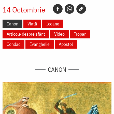
14 Octombrie
Canon
Viață
Icoane
Articole despre sfânt
Video
Tropar
Condac
Evanghelie
Apostol
CANON