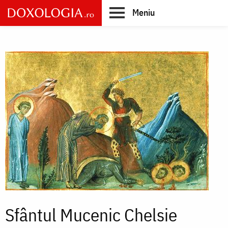
Skip
Meniu
to
main
Main
content
navigation
Sfântul Mucenic Chelsie