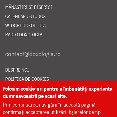
MĂNĂSTIRI ȘI BISERICI
CALENDAR ORTODOX
WIDGET DOXOLOGIA
RADIO DOXOLOGIA
DESPRE NOI
POLITICA DE COOKIES
DONEAZĂ ONLINE PENTRU CATEDRALA NAȚIONALĂ
Folosim cookie-uri pentru a îmbunătăți experiența
dumneavoastră pe acest site.
Prin continuarea navigării în această pagină
LIVE
confirmați acceptarea utilizării fișierelor de tip