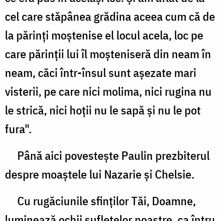
cel care stăpânea grădina aceea cum că de
la părinţi moştenise el locul acela, loc pe
care părinţii lui îl moşteniseră din neam în
neam, căci într-însul sunt aşezate mari
visterii, pe care nici molima, nici rugina nu
le strică, nici hoţii nu le sapă şi nu le pot
fura".
Până aici povesteşte Paulin prezbiterul
despre moaştele lui Nazarie şi Chelsie.
Cu rugăciunile sfinţilor Tăi, Doamne,
luminează ochii sufletelor noastre, ca întru