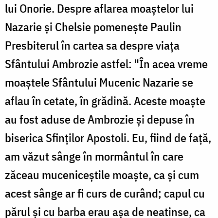
lui Onorie. Despre aflarea moaştelor lui
Nazarie şi Chelsie pomeneşte Paulin
Presbiterul în cartea sa despre viaţa
Sfântului Ambrozie astfel: "În acea vreme
moaştele Sfântului Mucenic Nazarie se
aflau în cetate, în grădină. Aceste moaşte
au fost aduse de Ambrozie şi depuse în
biserica Sfinţilor Apostoli. Eu, fiind de faţă,
am văzut sânge în mormântul în care
zăceau muceniceştile moaşte, ca şi cum
acest sânge ar fi curs de curând; capul cu
părul şi cu barba erau aşa de neatinse, ca