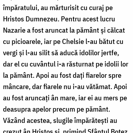
împăratului, au mărturisit cu curaj pe
Hristos Dumnezeu. Pentru acest lucru
Nazarie a fost aruncat la pământ şi călcat
cu picioarele, iar pe Chelsie l-au bătut cu
vergi şi l-au silit să aducă idolilor jertfe,
dar el cu cuvântul i-a răsturnat pe idolii lor
la pământ. Apoi au fost daţi fiarelor spre
mâncare, dar fiarele nu i-au vătămat. Apoi
au fost aruncaţi ân mare, iar ei au mers pe
deasupra apelor precum pe pământ.
Văzând acestea, slugile împărăteşti au
crezut ân Hristos şi, primind Sfântul Botez