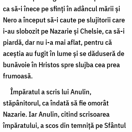
ca să-i înece pe sfinţi în adâncul mării şi
Nero a început să-i caute pe slujitorii care
i-au slobozit pe Nazarie şi Chelsie, ca să-i
piardă, dar nu i-a mai aflat, pentru că
aceştia au fugit în lume şi se dăduseră de
bunăvoie în Hristos spre slujba cea prea
frumoasă.
Împăratul a scris lui Anulin,
stăpânitorul, ca îndată să fie omorât
Nazarie. Iar Anulin, citind scrisoarea
împăratului, a scos din temniţă pe Sfântul