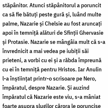
stăpânitor. Atunci stăpânitorul a poruncit
ca să fie bătuţi peste gură şi, luând multe
palme, Nazarie şi Chelsie au fost aruncaţi
apoi în temniţă alături de Sfinţii Ghervasie
şi Protasie. Nazarie se mângâia mult că s-a
învrednicit a mai vedea pe iubiţii săi
prieteni, a vorbi cu ei şi a răbda împreună
cu ei în temniţă pentru Hristos. Iar Anulin
l-a înştiinţat printr-o scrisoare pe Nero,
împăratul, despre Nazarie. Şi auzind
împăratul că Nazarie este viu, s-a mâniat
foarte asupra slugilor cărora le poruncise