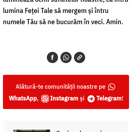
lumina Feţei Tale să mergem şi întru
numele Tău să ne bucurăm în veci. Amin.
Alătură-te comunității noastre pe
WhatsApp
,
Instagram
și
Telegram
!