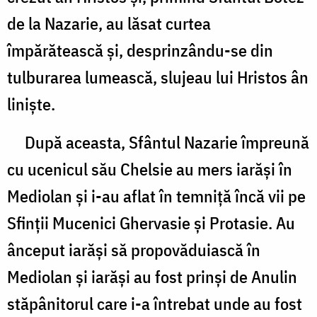
de la Nazarie, au lăsat curtea
împărătească şi, desprinzându-se din
tulburarea lumească, slujeau lui Hristos ân
linişte.
După aceasta, Sfântul Nazarie împreună
cu ucenicul său Chelsie au mers iarăşi în
Mediolan şi i-au aflat în temniţă încă vii pe
Sfinţii Mucenici Ghervasie şi Protasie. Au
ânceput iarăşi să propovăduiască în
Mediolan şi iarăşi au fost prinşi de Anulin
stăpânitorul care i-a întrebat unde au fost