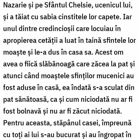
Nazarie şi pe Sfântul Chelsie, ucenicul lui,
şi a tăiat cu sabia cinstitele lor capete. Iar
unul dintre credincioşii care locuiau în
apropierea cetăţii a luat în taină sfintele lor
moaşte şi le-a dus în casa sa. Acest om
avea o fiică slăbănoagă care zăcea la pat şi
atunci când moaştele sfinţilor mucenici au
fost aduse în casă, ea îndată s-a sculat din
pat sănătoasă, ca şi cum niciodată nu ar fi
fost bolnavă şi nu ar fi zăcut niciodată.
Pentru aceasta, stăpânul casei, împreună
cu toţi ai lui s-au bucurat şi au îngropat în