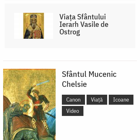
Viața Sfântului
Ierarh Vasile de
Ostrog
Sfântul Mucenic
Chelsie
Canon
Viață
Icoane
Video