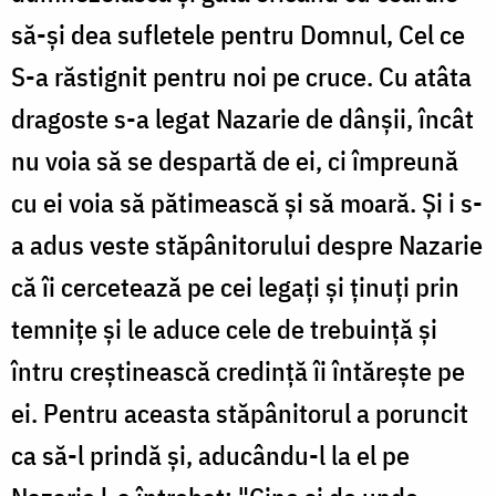
să-şi dea sufletele pentru Domnul, Cel ce
S-a răstignit pentru noi pe cruce. Cu atâta
dragoste s-a legat Nazarie de dânşii, încât
nu voia să se despartă de ei, ci împreună
cu ei voia să pătimească şi să moară. Şi i s-
a adus veste stăpânitorului despre Nazarie
că îi cercetează pe cei legaţi şi ţinuţi prin
temniţe şi le aduce cele de trebuinţă şi
întru creştinească credinţă îi întăreşte pe
ei. Pentru aceasta stăpânitorul a poruncit
ca să-l prindă şi, aducându-l la el pe