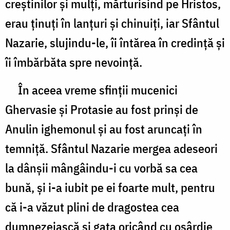
creştinilor şi mulţi, mărturisind pe Hristos,
erau ţinuţi în lanţuri şi chinuiţi, iar Sfântul
Nazarie, slujindu-le, îi întărea în credinţă şi
îi îmbărbăta spre nevoinţă.
În aceea vreme sfinţii mucenici
Ghervasie şi Protasie au fost prinşi de
Anulin ighemonul şi au fost aruncaţi în
temniţă. Sfântul Nazarie mergea adeseori
la dânşii mângâindu-i cu vorbă sa cea
bună, şi i-a iubit pe ei foarte mult, pentru
că i-a văzut plini de dragostea cea
dumnezeiască şi gata oricând cu osârdie