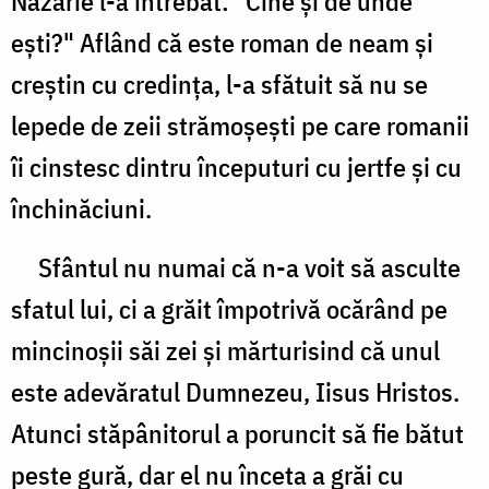
Nazarie l-a întrebat: "Cine şi de unde
eşti?" Aflând că este roman de neam şi
creştin cu credinţa, l-a sfătuit să nu se
lepede de zeii strămoşeşti pe care romanii
îi cinstesc dintru începuturi cu jertfe şi cu
închinăciuni.
Sfântul nu numai că n-a voit să asculte
sfatul lui, ci a grăit împotrivă ocărând pe
mincinoşii săi zei şi mărturisind că unul
este adevăratul Dumnezeu, Iisus Hristos.
Atunci stăpânitorul a poruncit să fie bătut
peste gură, dar el nu înceta a grăi cu