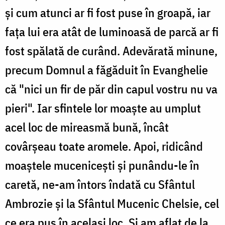
şi cum atunci ar fi fost puse în groapă, iar
faţa lui era atât de luminoasă de parcă ar fi
fost spălată de curând. Adevărată minune,
precum Domnul a făgăduit în Evanghelie
că "nici un fir de păr din capul vostru nu va
pieri". Iar sfintele lor moaşte au umplut
acel loc de mireasmă bună, încât
covârşeau toate aromele. Apoi, ridicând
moaştele muceniceşti şi punându-le în
caretă, ne-am întors îndată cu Sfântul
Ambrozie şi la Sfântul Mucenic Chelsie, cel
ce era pus în acelaşi loc. Şi am aflat de la