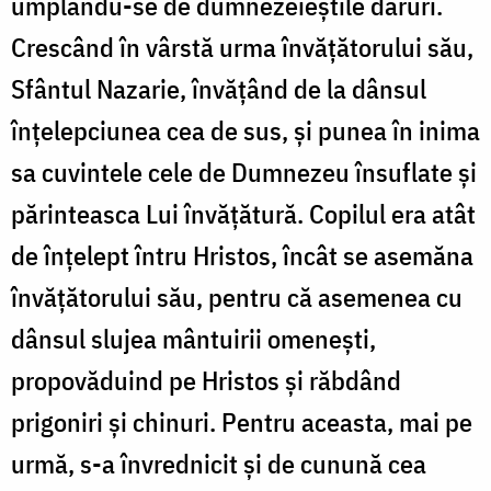
umplându-se de dumnezeieştile daruri.
Crescând în vârstă urma învăţătorului său,
Sfântul Nazarie, învăţând de la dânsul
înţelepciunea cea de sus, şi punea în inima
sa cuvintele cele de Dumnezeu însuflate şi
părinteasca Lui învăţătură. Copilul era atât
de înţelept întru Hristos, încât se asemăna
învăţătorului său, pentru că asemenea cu
dânsul slujea mântuirii omeneşti,
propovăduind pe Hristos şi răbdând
prigoniri şi chinuri. Pentru aceasta, mai pe
urmă, s-a învrednicit şi de cunună cea