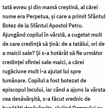
Chelsie
tată evreu şi din mamă creştină, al cărei
nume era Perpetua, şi care a primit Sfântul
Botez de la Sfântul Apostol Petru.
Ajungând copilul în vârstă, a cugetat mult
de care credinţă să ţină: de a tatălui, ori de
a maicii sale? Şi s-a hotărât să fie următor
credinţei sfintei sale maici, a cărei
rugăciune mult i-a ajutat lui spre
lumânare. Copilul a fost botezat de
episcopul locului, iar când a ajuns la vârsta
cea desăvârşită, s-a făcut vrednic de
bunătăţi desăvârşite, slujind Domnului cu