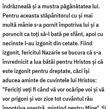
îndrăzneală şi a mustra păgânătatea lui.
Pentru aceasta stăpânitorul cu şi mai
multă mânie s-a pornit împotriva lui şi a
poruncit ca toţi să-l bată pe sfânt, apoi cu
necinste l-au izgonit din cetate. Fiind
izgonit, fericitul Nazarie se bucura că s-a
învrednicit a lua bătăi pentru Hristos şi că
este izgonit pentru dreptate, căci îşi
aducea aminte de cuvintele lui Hristos:
"Fericiţi veţi fi când vă vor ocărîpe voi şi vă
vor prigoni şi vor zice tot cuvântul rău
împotriva voastră, minţind pentru Mine". Şi