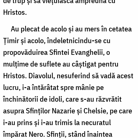
de trup şi să vieţuiască âmpreună cu
Hristos.
Au plecat de acolo şi au mers în cetatea
Ţimir şi acolo, îndeletnicindu-se cu
propovăduirea Sfintei Evanghelii, o
mulţime de suflete au câştigat pentru
Hristos. Diavolul, nesuferind să vadă acest
lucru, i-a întărâtat spre mânie pe
închinătorii de idoli, care s-au răzvrătit
asupra Sfinţilor Nazarie şi Chelsie, pe care
i-au prins şi i-au trimis la necuratul
împărat Nero. Sfinţii, stând înaintea