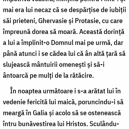
mai era lui necaz că se despărţise de iubiţii
săi prieteni, Ghervasie şi Protasie, cu care
împreună dorea să moară. Această dorinţă
a lui a împlinit-o Domnul mai pe urmă, dar
până atunci i se cădea lui că ân altă ţară să
slujească mântuirii omeneşti şi să-i
ântoarcă pe mulţi de la rătăcire.
În noaptea următoare i s-a arătat lui în
vedenie fericită lui maică, poruncindu-i să
meargă în Galia şi acolo să se ostenească
întru bunăvestirea lui Hristos. Sculându-