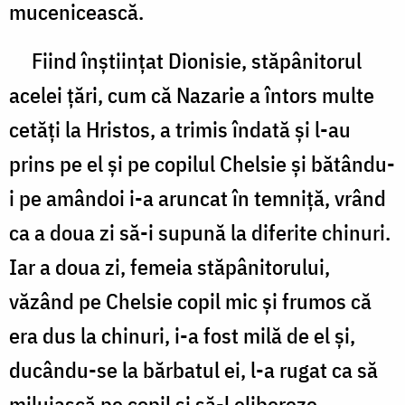
mucenicească.
Fiind înştiinţat Dionisie, stăpânitorul
acelei ţări, cum că Nazarie a întors multe
cetăţi la Hristos, a trimis îndată şi l-au
prins pe el şi pe copilul Chelsie şi bătându-
i pe amândoi i-a aruncat în temniţă, vrând
ca a doua zi să-i supună la diferite chinuri.
Iar a doua zi, femeia stăpânitorului,
văzând pe Chelsie copil mic şi frumos că
era dus la chinuri, i-a fost milă de el şi,
ducându-se la bărbatul ei, l-a rugat ca să
miluiască pe copil şi să-l elibereze