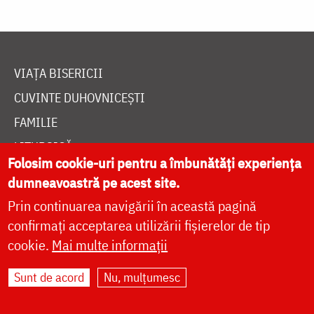
VIAȚA BISERICII
CUVINTE DUHOVNICEȘTI
FAMILIE
LITURGICĂ
Folosim cookie-uri pentru a îmbunătăți experiența
BIBLIOTECĂ
dumneavoastră pe acest site.
ÎNTREABĂ PREOTUL
Prin continuarea navigării în această pagină
MEDIA
confirmați acceptarea utilizării fișierelor de tip
cookie.
Mai multe informații
ȘTIRI
HRAMUL SFINTEI CUVIOASE PARASCHEVA
Sunt de acord
Nu, mulțumesc