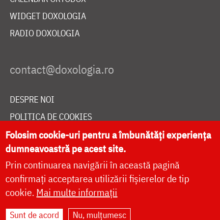
WIDGET DOXOLOGIA
RADIO DOXOLOGIA
DESPRE NOI
POLITICA DE COOKIES
DONEAZĂ ONLINE PENTRU CATEDRALA NAȚIONALĂ
Folosim cookie-uri pentru a îmbunătăți experiența
dumneavoastră pe acest site.
Prin continuarea navigării în această pagină
LIVE
confirmați acceptarea utilizării fișierelor de tip
cookie.
Mai multe informații
Sunt de acord
Nu, mulțumesc
Site dezvoltat de
DOXOLOGIA MEDIA
,