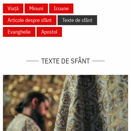
Viață
Minuni
Icoane
Articole despre sfânt
Texte de sfânt
Evanghelie
Apostol
TEXTE DE SFÂNT