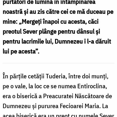
purtători de lumină în întâmpinarea
la
noastră și au zis către cei ce mă duceau pe
viață
mine: „Mergeți înapoi cu acesta, căci
un
preotul Sever plânge pentru dânsul și
om
pentru lacrimile lui, Dumnezeu i l-a dăruit
care
lui pe acesta”.
murise
/
Foto:
În părțile cetății Tuderia, între doi munți,
Oana
pe o vale, la loc ce se numea Entiroclina,
Nechifor
era o biserică a Preacuratei Născătoare de
Dumnezeu și pururea Fecioarei Maria. La
acea biserică era un preot cu numele Sever