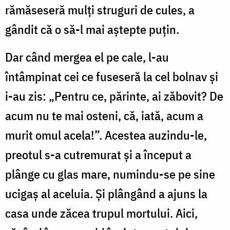
rămăseseră mulți struguri de cules, a
gândit că o să-l mai aștepte puțin.
Dar când mergea el pe cale, l-au
întâmpinat cei ce fuseseră la cel bolnav și
i-au zis: „Pentru ce, părinte, ai zăbovit? De
acum nu te mai osteni, că, iată, acum a
murit omul acela!”. Acestea auzindu-le,
preotul s-a cutremurat și a început a
plânge cu glas mare, numindu-se pe sine
ucigaș al aceluia. Și plângând a ajuns la
casa unde zăcea trupul mortului. Aici,