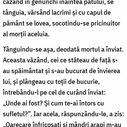
căzând în genunchi înaintea patului, se
tânguia, vărsând lacrimi și cu capul de
pământ se lovea, socotindu-se pricinuitor
al morții aceluia.
Tânguindu-se așa, deodată mortul a înviat.
Aceasta văzând, cei ce stăteau de față s-
au spăimântat și s-au bucurat de învierea
lui, și plângeau cu toții de bucurie,
întrebându-l pe cel de curând înviat:
„Unde ai fost? Și cum te-ai întors cu
sufletul?”. Iar acela, răspunzându-le, a zis:
„Oarecare înfricoșați și mândri arapi m-au