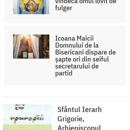
vindecă omul lovit de
fulger
Icoana Maicii
Domnului de la
Bisericani dispare de
șapte ori din seiful
secretarului de
partid
Sfântul Ierarh
Grigorie,
Arhiepiscopul