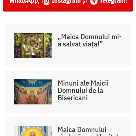
WhatsApp
,
Instagram
și
Telegram
!
„Maica Domnului mi-
a salvat viața!”
Minuni ale Maicii
Domnului de la
Bisericani
Maica Domnului