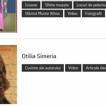
Icoane
Sfinte moaște
Locuri de pelerin
Sfântul Munte Athos
Video
Fotografii
Otilia Simeria
Cuvinte ale autorului
Video
Articole de