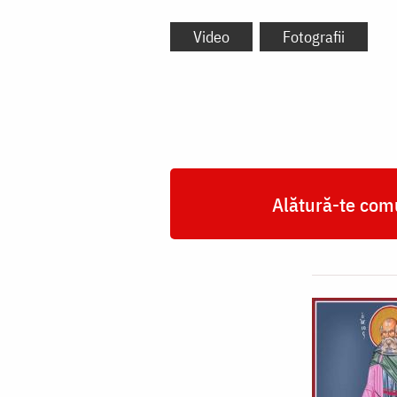
Video
Fotografii
Alătură-te comu