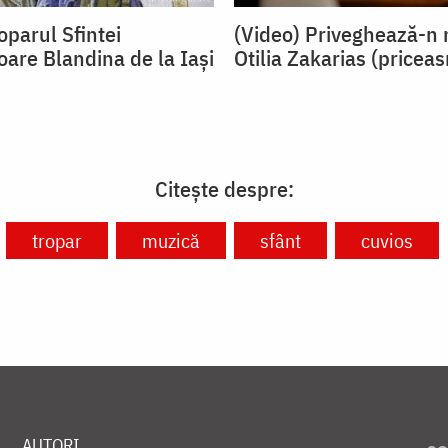
oparul Sfintei
(Video) Priveghează-n 
oare Blandina de la Iași
Otilia Zakarias (pricea
Citește despre:
tropar
muzică
sfânt
cuvios
AUTORI