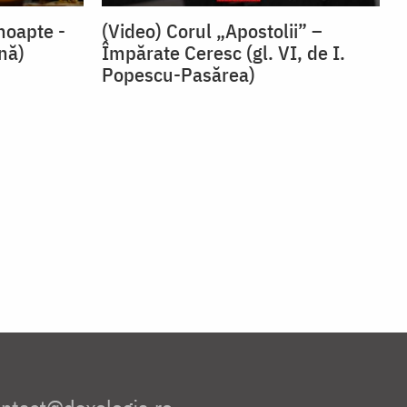
noapte -
(Video) Corul „Apostolii” –
snă)
⁠Împărate Ceresc (gl. VI, de I.
Popescu-Pasărea)