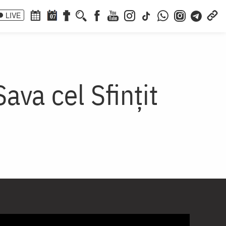
LIVE
07
ava cel Sfințit