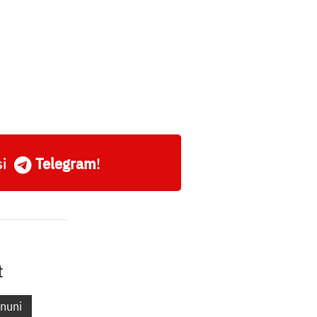
și
Telegram
!
t
nuni