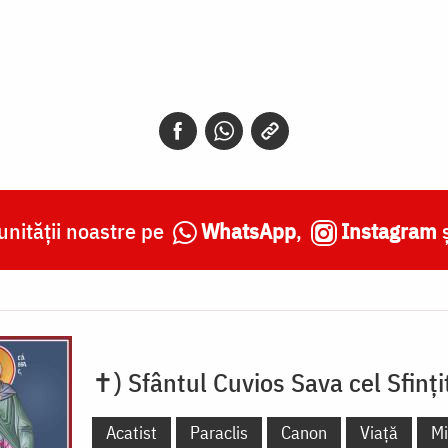
nității noastre pe
WhatsApp
,
Instagram
✝) Sfântul Cuvios Sava cel Sfinți
Acatist
Paraclis
Canon
Viață
Mi