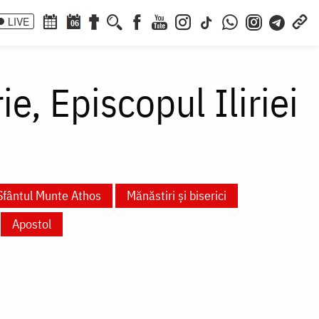
LIVE
06
ie, Episcopul Iliriei
Sfântul Munte Athos
Mănăstiri și biserici
Apostol