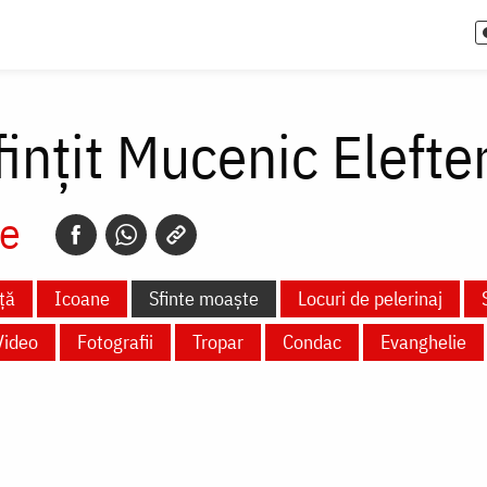
ințit Mucenic Elefter
e
ță
Icoane
Sfinte moaște
Locuri de pelerinaj
Video
Fotografii
Tropar
Condac
Evanghelie