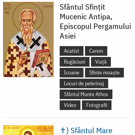
Sfântul Sfințit
Mucenic Antipa,
Episcopul Pergamului
Asiei
Acatist
Canon
Rugăciuni
Viață
Icoane
Sfinte moaște
Locuri de pelerinaj
Sfântul Munte Athos
Video
Fotografii
✝) Sfântul Mare