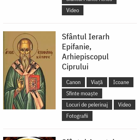
Video
Sfântul Ierarh
Epifanie,
Arhiepiscopul
Ciprului
Canon
Viață
Icoane
Sfinte moaște
Locuri de pelerinaj
Video
Fotografii