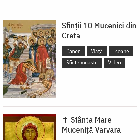
Sfinții 10 Mucenici din
Creta
Canon
Viață
Icoane
Sfinte moaște
Video
✝ Sfânta Mare
Muceniță Varvara