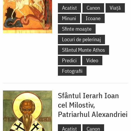
Acatist
Canon
Viață
Minuni
Icoane
Sfinte moaște
Locuri de pelerinaj
Sfântul Munte Athos
Predici
Video
Fotografii
Sfântul Ierarh Ioan
cel Milostiv,
Patriarhul Alexandriei
Acatist
Canon