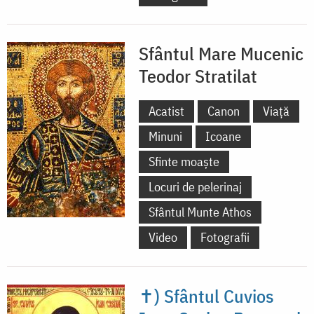
Sfântul Mare Mucenic
Teodor Stratilat
Acatist
Canon
Viață
Minuni
Icoane
Sfinte moaște
Locuri de pelerinaj
Sfântul Munte Athos
Video
Fotografii
✝) Sfântul Cuvios