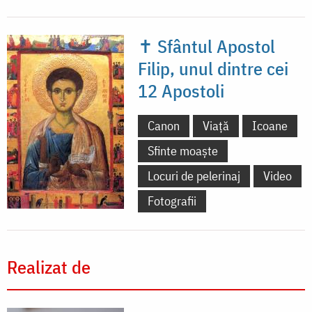
✝ Sfântul Apostol
Filip, unul dintre cei
12 Apostoli
Canon
Viață
Icoane
Sfinte moaște
Locuri de pelerinaj
Video
Fotografii
Realizat de