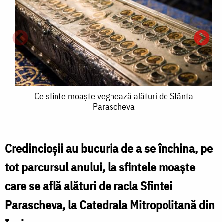
Ce
Ce sfinte moaște veghează alături de Sfânta
Parascheva
sfinte
moaște
veghează
Credincioșii au bucuria de a se închina, pe
alături
tot parcursul anului, la sfintele moaște
s
de
care se află alături de racla Sfintei
Sfânta
Parascheva, la Catedrala Mitropolitană din
Parascheva