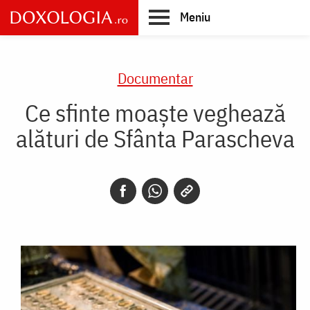
Skip
Meniu
to
main
Main
content
navigation
Documentar
Ce sfinte moaște veghează
alături de Sfânta Parascheva