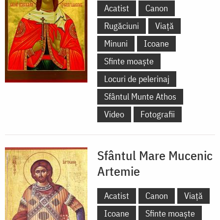
Acatist
Canon
Rugăciuni
Viață
Minuni
Icoane
Sfinte moaște
Locuri de pelerinaj
Sfântul Munte Athos
Video
Fotografii
Sfântul Mare Mucenic
Artemie
Acatist
Canon
Viață
Icoane
Sfinte moaște