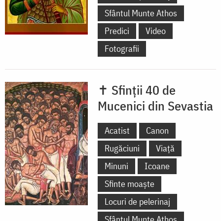
Sfântul Munte Athos
Predici
Video
Fotografii
✝ Sfinții 40 de
Mucenici din Sevastia
Acatist
Canon
Rugăciuni
Viață
Minuni
Icoane
Sfinte moaște
Locuri de pelerinaj
Sfântul Munte Athos