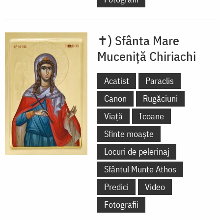
✝) Sfânta Mare
Muceniță Chiriachi
Acatist
Paraclis
Canon
Rugăciuni
Viață
Icoane
Sfinte moaște
Locuri de pelerinaj
Sfântul Munte Athos
Predici
Video
Fotografii