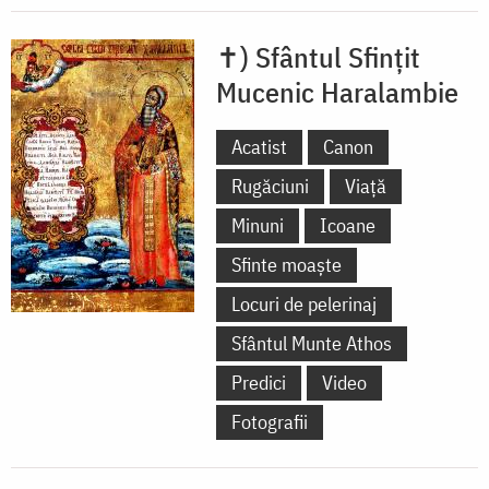
✝) Sfântul Sfințit
Mucenic Haralambie
Acatist
Canon
Rugăciuni
Viață
Minuni
Icoane
Sfinte moaște
Locuri de pelerinaj
Sfântul Munte Athos
Predici
Video
Fotografii