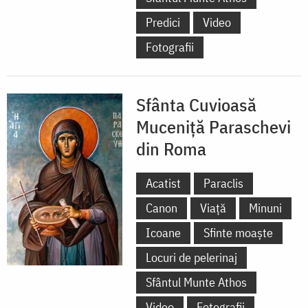
Predici
Video
Fotografii
Sfânta Cuvioasă
Muceniță Paraschevi
din Roma
Acatist
Paraclis
Canon
Viață
Minuni
Icoane
Sfinte moaște
Locuri de pelerinaj
Sfântul Munte Athos
Video
Fotografii