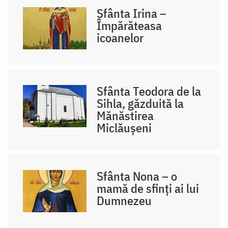
Sfânta Irina –
Împărăteasa
icoanelor
Sfânta Teodora de la
Sihla, găzduită la
Mănăstirea
Miclăușeni
Sfânta Nona – o
mamă de sfinți ai lui
Dumnezeu