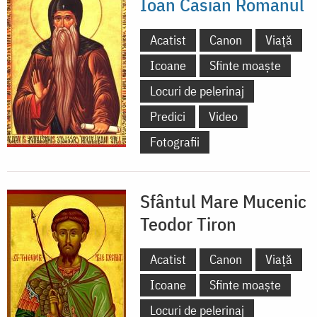
Ioan Casian Romanul
Acatist
Canon
Viață
Icoane
Sfinte moaște
Locuri de pelerinaj
Predici
Video
Fotografii
Sfântul Mare Mucenic
Teodor Tiron
Acatist
Canon
Viață
Icoane
Sfinte moaște
Locuri de pelerinaj