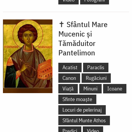
✝ Sfântul Mare
Mucenic și
Tămăduitor
Pantelimon
Acatist
Paraclis
Canon
Rugăciuni
Viață
Minuni
Icoane
Sfinte moaște
Locuri de pelerinaj
Sfântul Munte Athos
Predici
Video