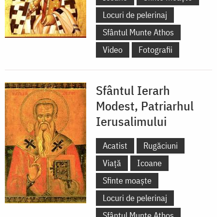
Locuri de pelerinaj
Sfântul Munte Athos
Video
Fotografii
Sfântul Ierarh
Modest, Patriarhul
Ierusalimului
Acatist
Rugăciuni
Viață
Icoane
Sfinte moaște
Locuri de pelerinaj
Sfântul Munte Athos