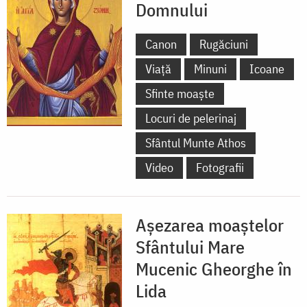
Domnului
Canon
Rugăciuni
Viață
Minuni
Icoane
Sfinte moaște
Locuri de pelerinaj
Sfântul Munte Athos
Video
Fotografii
Așezarea moaștelor
Sfântului Mare
Mucenic Gheorghe în
Lida