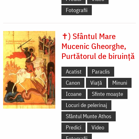
Fotografii
✝) Sfântul Mare
Mucenic Gheorghe,
Purtătorul de biruință
Acatist
Paraclis
Canon
Viață
Minuni
Icoane
Sfinte moaște
Locuri de pelerinaj
Sfântul Munte Athos
Predici
Video
Fotografii