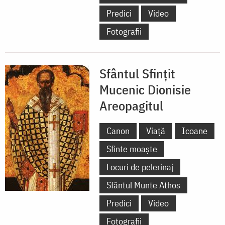
Predici
Video
Fotografii
Sfântul Sfințit
Mucenic Dionisie
Areopagitul
Canon
Viață
Icoane
Sfinte moaște
Locuri de pelerinaj
Sfântul Munte Athos
Predici
Video
Fotografii