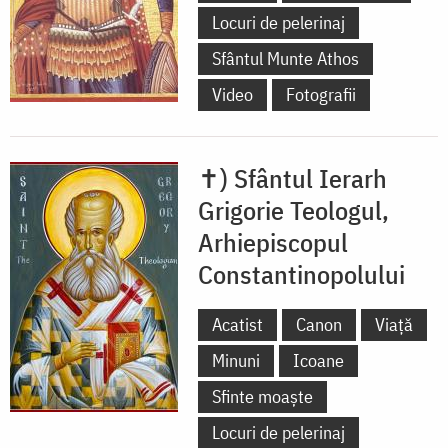
Locuri de pelerinaj
Sfântul Munte Athos
Video
Fotografii
✝) Sfântul Ierarh
Grigorie Teologul,
Arhiepiscopul
Constantinopolului
Acatist
Canon
Viață
Minuni
Icoane
Sfinte moaște
Locuri de pelerinaj