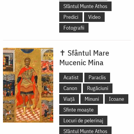
Sfântul Munte Athos
Predici
Video
Fotografii
✝ Sfântul Mare
Mucenic Mina
Acatist
Paraclis
Canon
Rugăciuni
Viață
Minuni
Icoane
Sfinte moaște
Locuri de pelerinaj
Sfântul Munte Athos