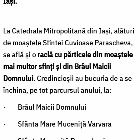
Iași.
a
S
La Catedrala Mitropolitană din Iași, alături
de moaștele Sfintei Cuvioase Parascheva,
se află și o
raclă cu părticele din moaștele
mai multor sfinți și din Brâul Maicii
Domnului
. Credincioșii au bucuria de a se
închina, pe tot parcursul anului, la:
· Brâul Maicii Domnului
· Sfânta Mare Muceniță Varvara