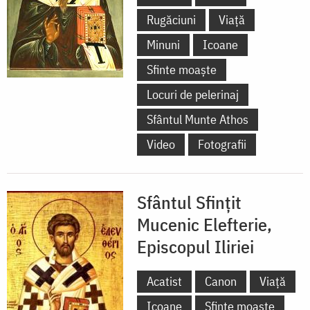
Rugăciuni
Viață
Minuni
Icoane
Sfinte moaște
Locuri de pelerinaj
Sfântul Munte Athos
Video
Fotografii
Sfântul Sfințit
Mucenic Elefterie,
Episcopul Iliriei
Acatist
Canon
Viață
Icoane
Sfinte moaște