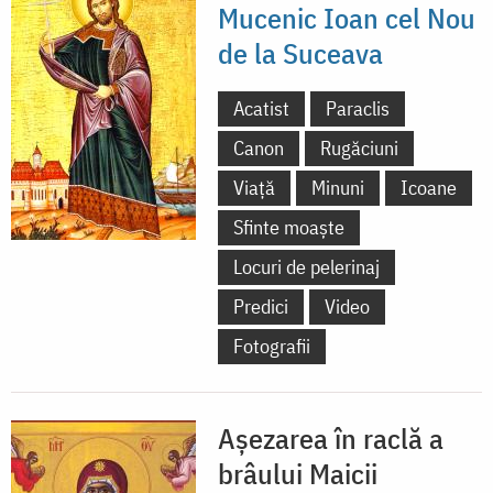
Mucenic Ioan cel Nou
de la Suceava
Acatist
Paraclis
Canon
Rugăciuni
Viață
Minuni
Icoane
Sfinte moaște
Locuri de pelerinaj
Predici
Video
Fotografii
Așezarea în raclă a
brâului Maicii