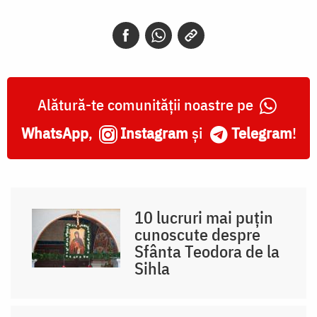
Alătură-te comunității noastre pe
WhatsApp
,
Instagram
și
Telegram
!
10 lucruri mai puțin
cunoscute despre
Sfânta Teodora de la
Sihla