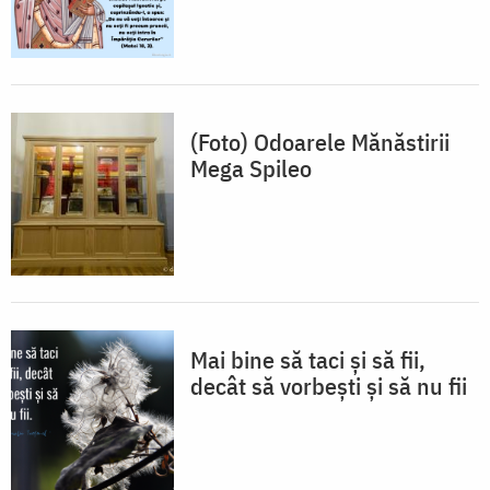
(Foto) Odoarele Mănăstirii
Mega Spileo
Mai bine să taci și să fii,
decât să vorbești și să nu fii