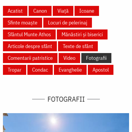
Acatist
Canon
Viață
Icoane
Sfinte moaște
Locuri de pelerinaj
Sfântul Munte Athos
Mănăstiri și biserici
Articole despre sfânt
Texte de sfânt
Comentarii patristice
Video
Fotografii
Tropar
Condac
Evanghelie
Apostol
FOTOGRAFII