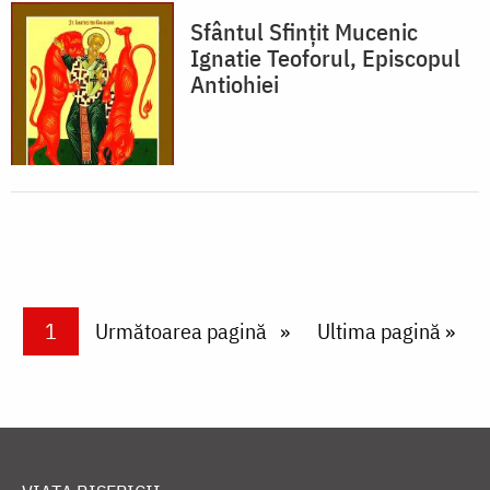
Sfântul Sfințit Mucenic
Ignatie Teoforul, Episcopul
Antiohiei
Paginare
Current page
1
Next page
Următoarea pagină
Last page
Ultima pagină »