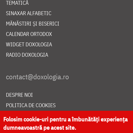
TEMATICĂ
SINAXAR ALFABETIC
MĂNĂSTIRI ȘI BISERICI
CALENDAR ORTODOX
WIDGET DOXOLOGIA
RADIO DOXOLOGIA
DESPRE NOI
POLITICA DE COOKIES
DONEAZĂ ONLINE PENTRU CATEDRALA NAȚIONALĂ
Folosim cookie-uri pentru a îmbunătăți experiența
dumneavoastră pe acest site.