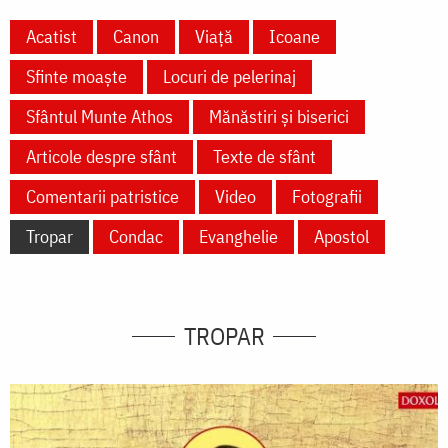
Acatist
Canon
Viață
Icoane
Sfinte moaște
Locuri de pelerinaj
Sfântul Munte Athos
Mănăstiri și biserici
Articole despre sfânt
Texte de sfânt
Comentarii patristice
Video
Fotografii
Tropar
Condac
Evanghelie
Apostol
TROPAR