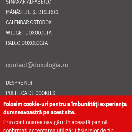
SINAXAR ALFABETIC
MĂNĂSTIRI ȘI BISERICI
CALENDAR ORTODOX
WIDGET DOXOLOGIA
RADIO DOXOLOGIA
DESPRE NOI
POLITICA DE COOKIES
DONEAZĂ ONLINE PENTRU CATEDRALA NAȚIONALĂ
Folosim cookie-uri pentru a îmbunătăți experiența
dumneavoastră pe acest site.
Prin continuarea navigării în această pagină
LIVE
confirmați acceptarea utilizării fișierelor de tip