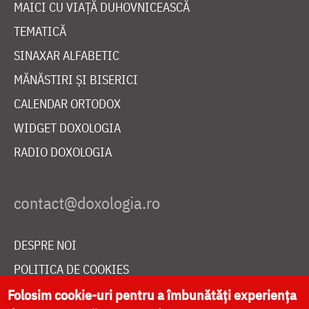
MAICI CU VIAȚĂ DUHOVNICEASCĂ
TEMATICĂ
SINAXAR ALFABETIC
MĂNĂSTIRI ȘI BISERICI
CALENDAR ORTODOX
WIDGET DOXOLOGIA
RADIO DOXOLOGIA
DESPRE NOI
POLITICA DE COOKIES
DONEAZĂ ONLINE PENTRU CATEDRALA NAȚIONALĂ
Folosim cookie-uri pentru a îmbunătăți experiența