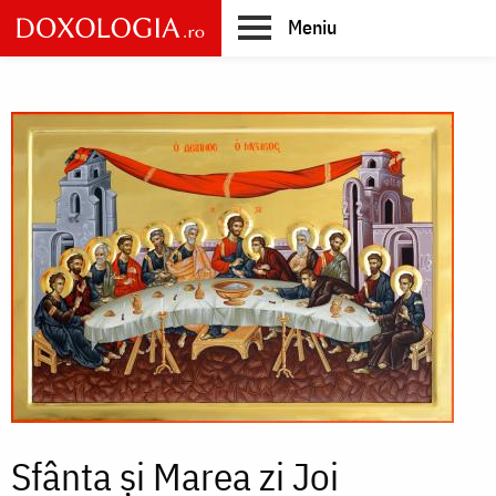
Skip
Meniu
to
main
Main
content
navigation
Sfânta și Marea zi Joi