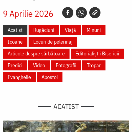
9 Aprilie 2026
Acatist
Rugăciuni
Viață
Minuni
Icoane
Locuri de pelerinaj
Articole despre sărbătoare
Editorialiștii Bisericii
Predici
Video
Fotografii
Tropar
Evanghelie
Apostol
ACATIST