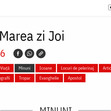
 Marea zi Joi
26
Viață
Minuni
Icoane
Locuri de pelerinaj
Arti
grafii
Tropar
Evanghelie
Apostol
MINUNI