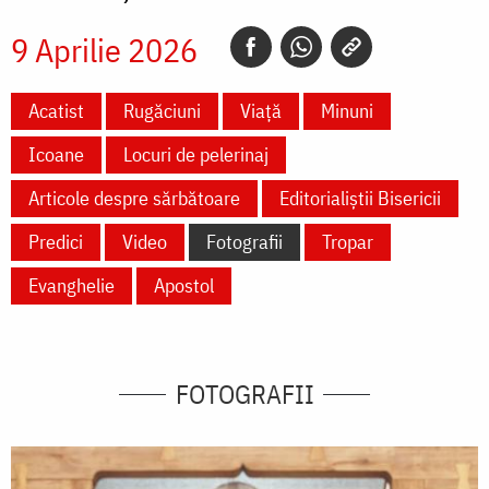
9 Aprilie 2026
Acatist
Rugăciuni
Viață
Minuni
Icoane
Locuri de pelerinaj
Articole despre sărbătoare
Editorialiștii Bisericii
Predici
Video
Fotografii
Tropar
Evanghelie
Apostol
FOTOGRAFII