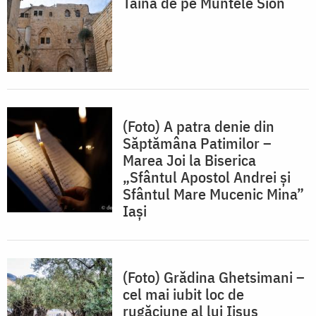
Taină de pe Muntele Sion
(Foto) A patra denie din
Săptămâna Patimilor –
Marea Joi la Biserica
„Sfântul Apostol Andrei și
Sfântul Mare Mucenic Mina”
Iași
(Foto) Grădina Ghetsimani –
cel mai iubit loc de
rugăciune al lui Iisus