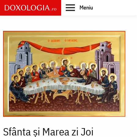
Skip
Meniu
to
main
Main
content
navigation
Sfânta și Marea zi Joi