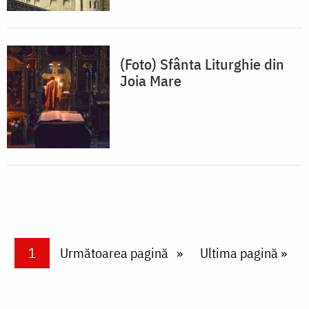
(Foto) Sfânta Liturghie din
Joia Mare
Paginare
Current page
1
Next page
Următoarea pagină
Last page
Ultima pagină »