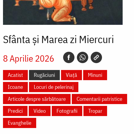
Sfânta și Marea zi Miercuri
8 Aprilie 2026
Acatist
Rugăciuni
Viață
Minuni
Icoane
Locuri de pelerinaj
Articole despre sărbătoare
Comentarii patristice
Predici
Video
Fotografii
Tropar
Evanghelie