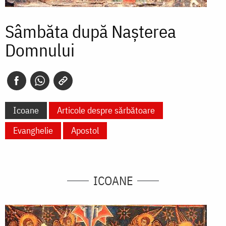
Sâmbăta după Naşterea
Domnului
Icoane
Articole despre sărbătoare
Evanghelie
Apostol
ICOANE