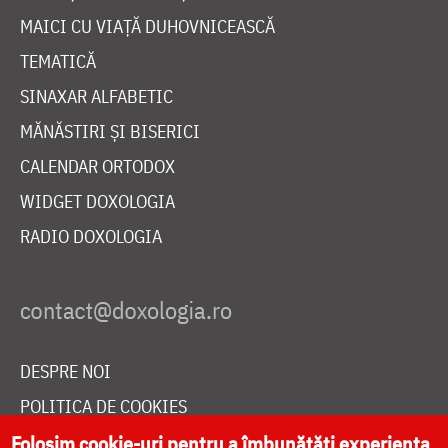
MAICI CU VIAȚĂ DUHOVNICEASCĂ
TEMATICĂ
SINAXAR ALFABETIC
MĂNĂSTIRI ȘI BISERICI
CALENDAR ORTODOX
WIDGET DOXOLOGIA
RADIO DOXOLOGIA
DESPRE NOI
POLITICA DE COOKIES
DONEAZĂ ONLINE PENTRU CATEDRALA NAȚIONALĂ
Folosim cookie-uri pentru a îmbunătăți experiența