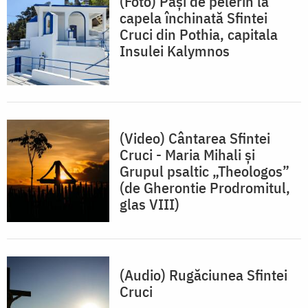
(Foto) Pași de pelerin la
capela închinată Sfintei
Cruci din Pothia, capitala
Insulei Kalymnos
(Video) Cântarea Sfintei
Cruci - Maria Mihali și
Grupul psaltic „Theologos”
(de Gherontie Prodromitul,
glas VIII)
(Audio) Rugăciunea Sfintei
Cruci