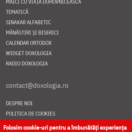
MAICI CU VIAȚĂ DUHOVNICEASCĂ
TEMATICĂ
SINAXAR ALFABETIC
MĂNĂSTIRI ȘI BISERICI
CALENDAR ORTODOX
WIDGET DOXOLOGIA
RADIO DOXOLOGIA
DESPRE NOI
POLITICA DE COOKIES
DONEAZĂ ONLINE PENTRU CATEDRALA NAȚIONALĂ
Folosim cookie-uri pentru a îmbunătăți experiența