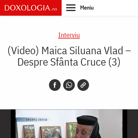
Skip
Meniu
to
main
Main
content
navigation
Interviu
(Video) Maica Siluana Vlad –
Despre Sfânta Cruce (3)