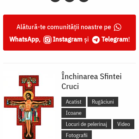
Alătură-te comunității noastre pe
WhatsApp
,
Instagram
și
Telegram
!
Închinarea Sfintei
Cruci
Acatist
Rugăciuni
Icoane
Locuri de pelerinaj
Video
Fotografii