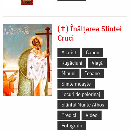
(✝) Înălțarea Sfintei
Cruci
Acatist
Canon
Rugăciuni
Viață
Minuni
Icoane
Sfinte moaște
Locuri de pelerinaj
Sfântul Munte Athos
Predici
Video
Fotografii