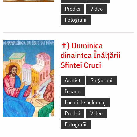
Predici
Video
Fotografii
✝) Duminica
dinaintea Înălțării
Sfintei Cruci
Acatist
Rugăciuni
Icoane
Locuri de pelerinaj
Predici
Video
Fotografii