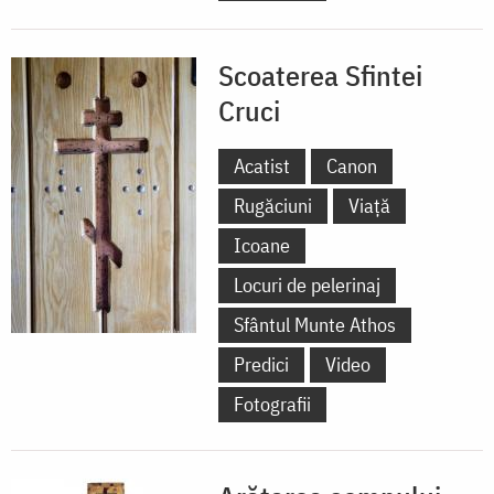
Scoaterea Sfintei
Cruci
Acatist
Canon
Rugăciuni
Viață
Icoane
Locuri de pelerinaj
Sfântul Munte Athos
Predici
Video
Fotografii