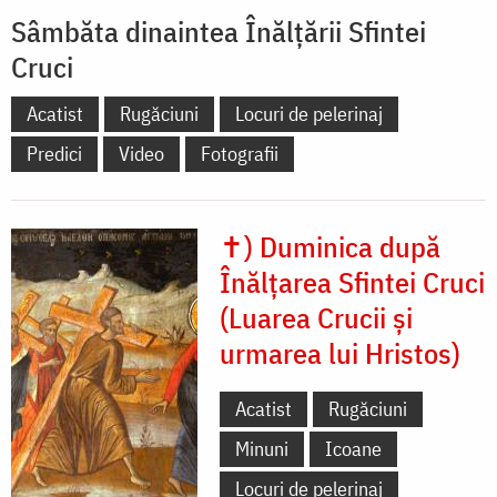
Sâmbăta dinaintea Înălţării Sfintei
Cruci
Acatist
Rugăciuni
Locuri de pelerinaj
Predici
Video
Fotografii
✝) Duminica după
Înălțarea Sfintei Cruci
(Luarea Crucii și
urmarea lui Hristos)
Acatist
Rugăciuni
Minuni
Icoane
Locuri de pelerinaj