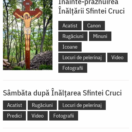
Înainte-prăznuirea
Înălțării Sfintei Cruci
Acatist
Canon
Rugăciuni
Minuni
Icoane
Locuri de pelerinaj
Video
Fotografii
Sâmbăta după Înălţarea Sfintei Cruci
Acatist
Rugăciuni
Locuri de pelerinaj
Predici
Video
Fotografii