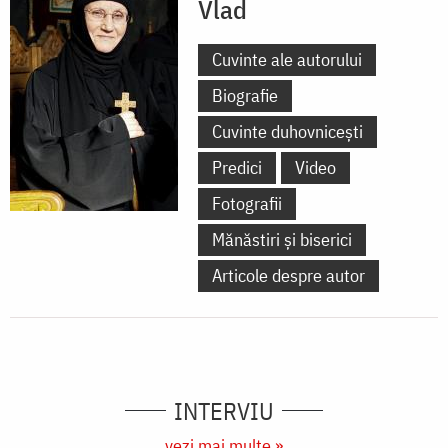
Vlad
Cuvinte ale autorului
Biografie
Cuvinte duhovnicești
Predici
Video
Fotografii
Mănăstiri și biserici
Articole despre autor
INTERVIU
vezi mai multe »