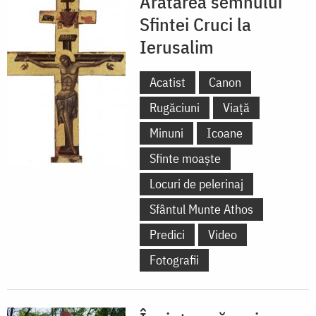
Arătarea semnului
Sfintei Cruci la
Ierusalim
Acatist
Canon
Rugăciuni
Viață
Minuni
Icoane
Sfinte moaște
Locuri de pelerinaj
Sfântul Munte Athos
Predici
Video
Fotografii