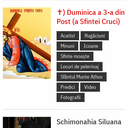
✝) Duminica a 3-a din
Post (a Sfintei Cruci)
Acatist
Rugăciuni
Minuni
Icoane
Sfinte moaște
Locuri de pelerinaj
Sfântul Munte Athos
Predici
Video
Fotografii
Schimonahia Siluana