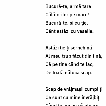
Bucură-te, armă tare
Călătorilor pe mare!
Bucură-te, şi eu ţie,
Cânt astăzi cu veselie.
Astăzi ţie ţi se-nchină
Al meu trup făcut din tină,
Că pe tine când te fac,
De toată năluca scap.
Scap de vrăjmaşii cumpliţi
Ce sunt cu mine învrăjbiţi
Când te am eu păzitoare