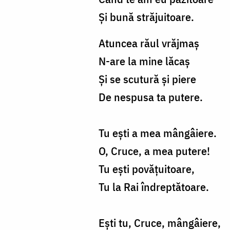
Şi bună străjuitoare.
Atuncea răul vrăjmaş
N-are la mine lăcaş
Şi se scutură şi piere
De nespusa ta putere.
Tu eşti a mea mângâiere.
O, Cruce, a mea putere!
Tu eşti povăţuitoare,
Tu la Rai îndreptătoare.
Eşti tu, Cruce, mângâiere,