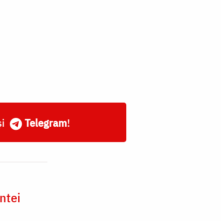
și
Telegram
!
ntei