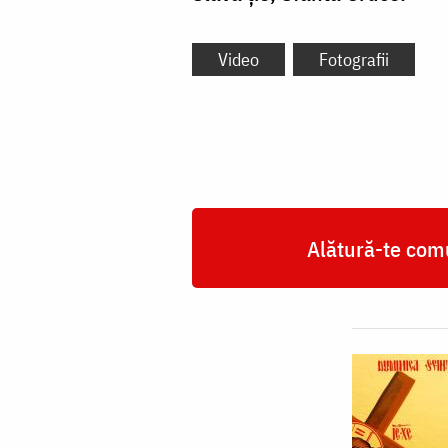
Video
Fotografii
Alătură-te comu