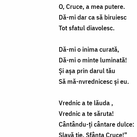
O, Cruce, a mea putere.
Dă-mi dar ca să biruiesc
Tot sfatul diavolesc.
Dă-mi o inima curată,
Dă-mi o minte luminată!
Şi aşa prin darul tău
Să mă-nvrednicesc şi eu.
Vrednic a te lăuda ,
Vrednic a te săruta!
Cântându-ţi cântare dulce:
Slavă ţie, Sfânta Cruce!”