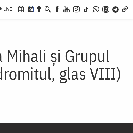
LIVE
06
a Mihali și Grupul
romitul, glas VIII)