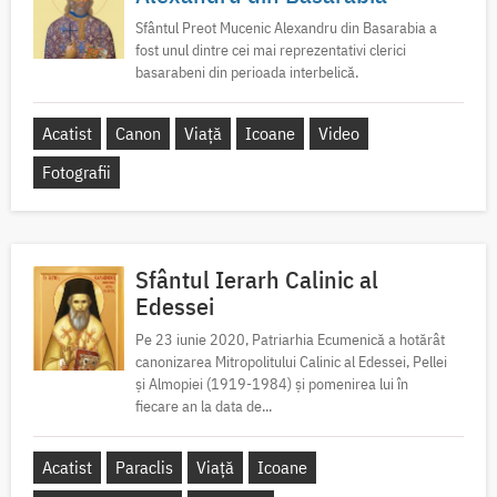
Sfântul Preot Mucenic Alexandru din Basarabia a
fost unul dintre cei mai reprezentativi clerici
basarabeni din perioada interbelică.
Acatist
Canon
Viață
Icoane
Video
Fotografii
Sfântul Ierarh Calinic al
Edessei
Pe 23 iunie 2020, Patriarhia Ecumenică a hotărât
canonizarea Mitropolitului Calinic al Edessei, Pellei
și Almopiei (1919-1984) și pomenirea lui în
fiecare an la data de...
Acatist
Paraclis
Viață
Icoane