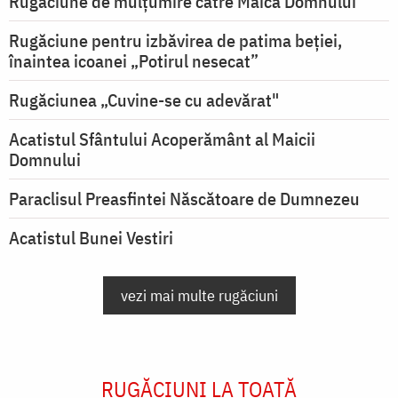
Rugăciune de mulţumire către Maica Domnului
Rugăciune pentru izbăvirea de patima beției,
înaintea icoanei „Potirul nesecat”
Rugăciunea „Cuvine-se cu adevărat"
Acatistul Sfântului Acoperământ al Maicii
Domnului
Paraclisul Preasfintei Născătoare de Dumnezeu
Acatistul Bunei Vestiri
vezi mai multe rugăciuni
RUGĂCIUNI LA TOATĂ