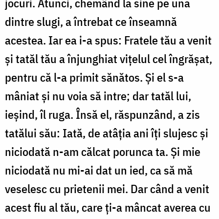
jocuri. Atunci, chemând la sine pe una
dintre slugi, a întrebat ce înseamnă
acestea. Iar ea i-a spus: Fratele tău a venit
și tatăl tău a înjunghiat vițelul cel îngrășat,
pentru că l-a primit sănătos. Și el s-a
mâniat și nu voia să intre; dar tatăl lui,
ieșind, îl ruga. Însă el, răspunzând, a zis
tatălui său: Iată, de atâția ani îți slujesc și
niciodată n-am călcat porunca ta. Și mie
niciodată nu mi-ai dat un ied, ca să mă
veselesc cu prietenii mei. Dar când a venit
acest fiu al tău, care ți-a mâncat averea cu