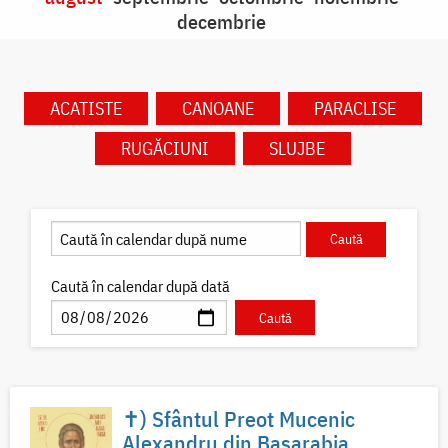
decembrie
ACATISTE
CANOANE
PARACLISE
RUGĂCIUNI
SLUJBE
Caută în calendar după dată
✝) Sfântul Preot Mucenic
Alexandru din Basarabia