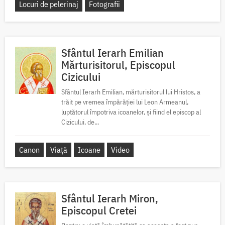
Locuri de pelerinaj
Fotografii
Sfântul Ierarh Emilian
Mărturisitorul, Episcopul
Cizicului
Sfântul Ierarh Emilian, mărturisitorul lui Hristos, a
trăit pe vremea împărăției lui Leon Armeanul,
luptătorul împotriva icoanelor, și fiind el episcop al
Cizicului, de...
Canon
Viață
Icoane
Video
Sfântul Ierarh Miron,
Episcopul Cretei