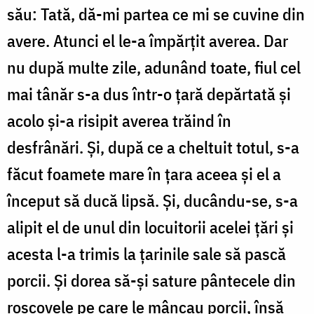
său: Tată, dă-mi partea ce mi se cuvine din
avere. Atunci el le-a împărțit averea. Dar
nu după multe zile, adunând toate, fiul cel
mai tânăr s-a dus într-o țară depărtată și
acolo și-a risipit averea trăind în
desfrânări. Și, după ce a cheltuit totul, s-a
făcut foamete mare în țara aceea și el a
început să ducă lipsă. Și, ducându-se, s-a
alipit el de unul din locuitorii acelei țări și
acesta l-a trimis la țarinile sale să pască
porcii. Și dorea să-și sature pântecele din
roșcovele pe care le mâncau porcii, însă