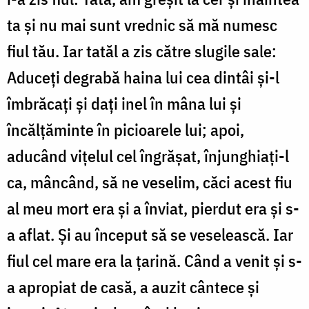
ta și nu mai sunt vrednic să mă numesc
fiul tău. Iar tatăl a zis către slugile sale:
Aduceți degrabă haina lui cea dintâi și-l
îmbrăcați și dați inel în mâna lui și
încălțăminte în picioarele lui; apoi,
aducând vițelul cel îngrășat, înjunghiați-l
ca, mâncând, să ne veselim, căci acest fiu
al meu mort era și a înviat, pierdut era și s-
a aflat. Și au început să se veselească. Iar
fiul cel mare era la țarină. Când a venit și s-
a apropiat de casă, a auzit cântece și