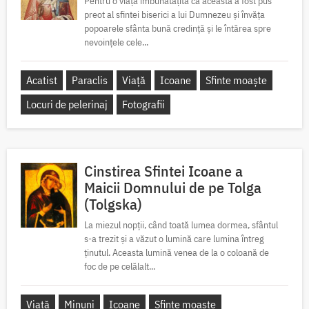
Pentru o viață îmbunătățită ca aceasta a fost pus
preot al sfintei biserici a lui Dumnezeu și învăța
popoarele sfânta bună credință și le întărea spre
nevoințele cele...
Acatist
Paraclis
Viață
Icoane
Sfinte moaște
Locuri de pelerinaj
Fotografii
Cinstirea Sfintei Icoane a
Maicii Domnului de pe Tolga
(Tolgska)
La miezul nopții, când toată lumea dormea, sfântul
s-a trezit și a văzut o lumină care lumina întreg
ținutul. Aceasta lumină venea de la o coloană de
foc de pe celălalt...
Viață
Minuni
Icoane
Sfinte moaște