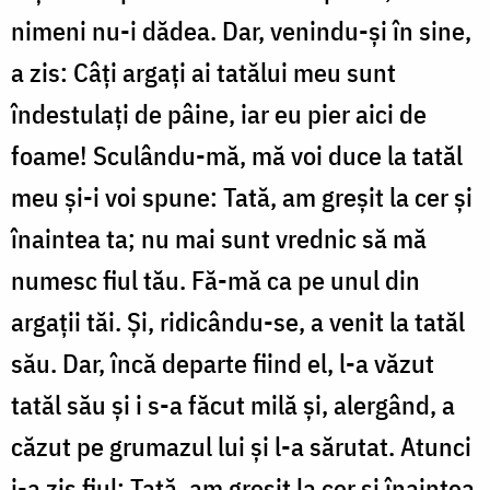
nimeni nu-i dădea. Dar, venindu-și în sine,
a zis: Câți argați ai tatălui meu sunt
îndestulați de pâine, iar eu pier aici de
foame! Sculându-mă, mă voi duce la tatăl
meu și-i voi spune: Tată, am greșit la cer și
înaintea ta; nu mai sunt vrednic să mă
numesc fiul tău. Fă-mă ca pe unul din
argații tăi. Și, ridicându-se, a venit la tatăl
său. Dar, încă departe fiind el, l-a văzut
tatăl său și i s-a făcut milă și, alergând, a
căzut pe grumazul lui și l-a sărutat. Atunci
i-a zis fiul: Tată, am greșit la cer și înaintea