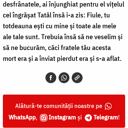
desfrânatele, ai înjunghiat pentru el vițelul
cel îngrășat Tatăl însă i-a zis: Fiule, tu
totdeauna ești cu mine și toate ale mele
ale tale sunt. Trebuia însă să ne veselim și
să ne bucurăm, căci fratele tău acesta
mort era și a înviat pierdut era și s-a aflat.
Alătură-te comunității noastre pe
WhatsApp
,
Instagram
și
Telegram
!