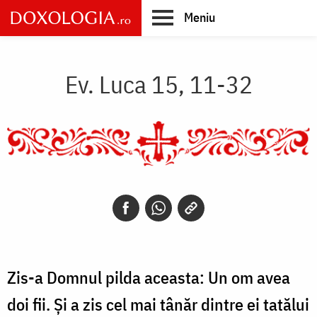
Skip
Meniu
to
main
Main
content
navigation
Ev. Luca 15, 11-32
Zis-a Domnul pilda aceasta: Un om avea
doi fii. Și a zis cel mai tânăr dintre ei tatălui