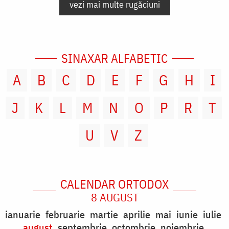
vezi mai multe rugăciuni
SINAXAR ALFABETIC
A
B
C
D
E
F
G
H
I
J
K
L
M
N
O
P
R
T
U
V
Z
CALENDAR ORTODOX
8 AUGUST
ianuarie
februarie
martie
aprilie
mai
iunie
iulie
august
septembrie
octombrie
noiembrie