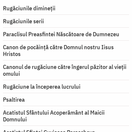
Rugăciunile dimineții
Rugăciunile serii
Paraclisul Preasfintei Născătoare de Dumnezeu
Canon de pocăință către Domnul nostru Iisus
Hristos
Canonul de rugăciune către îngerul păzitor al vieții
omului
Rugăciune la începerea lucrului
Psaltirea
Acatistul Sfântului Acoperământ al Maicii
Domnului