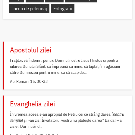
Locuri de pelerinaj
Fotografii
Apostolul zilei
Fraților, vă îndemn, pentru Domnul nostru Iisus Hristos și pentru
iubirea Duhului Sfânt, ca împreună cu mine, să luptați în rugăciuni
către Dumnezeu pentru mine, ca să scap de...
Ap. Romani 15, 30-33
Evanghelia zilei
În vremea aceea s-au apropiat de Petru cei ce strâng darea (
pentru
templu
) și i-au zis: Învățătorul vostru nu plătește darea? Ba da! – a
zis el. Dar intrând...