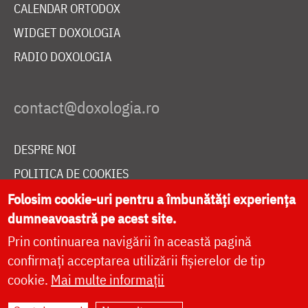
CALENDAR ORTODOX
WIDGET DOXOLOGIA
RADIO DOXOLOGIA
DESPRE NOI
POLITICA DE COOKIES
DONEAZĂ ONLINE PENTRU CATEDRALA NAȚIONALĂ
Folosim cookie-uri pentru a îmbunătăți experiența
dumneavoastră pe acest site.
Prin continuarea navigării în această pagină
LIVE
confirmați acceptarea utilizării fișierelor de tip
cookie.
Mai multe informații