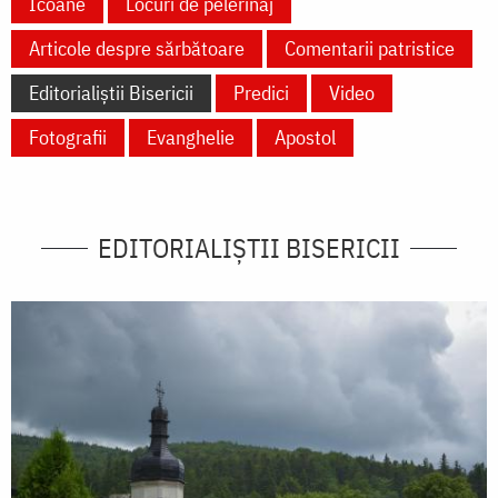
Icoane
Locuri de pelerinaj
Articole despre sărbătoare
Comentarii patristice
Editorialiștii Bisericii
Predici
Video
Fotografii
Evanghelie
Apostol
EDITORIALIȘTII BISERICII