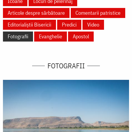
Icoane
Locuri de pelerinaj
Articole despre sărbătoare
Comentarii patristice
Editorialiștii Bisericii
Predici
Video
Fotografii
Evanghelie
Apostol
FOTOGRAFII