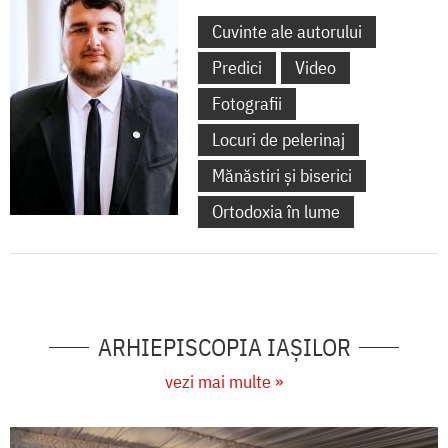
Cuvinte ale autorului
Predici
Video
Fotografii
Locuri de pelerinaj
Mănăstiri și biserici
Ortodoxia în lume
ARHIEPISCOPIA IAŞILOR
vezi mai multe »