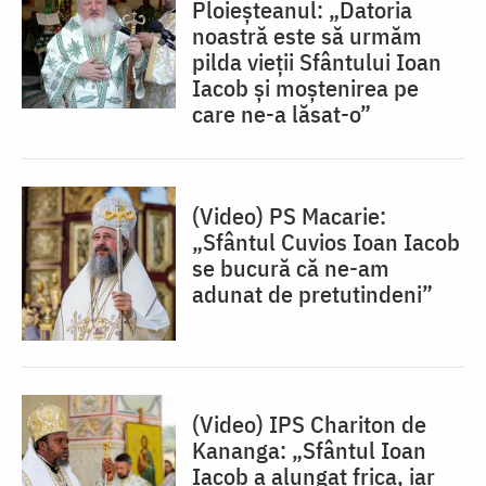
Ploieșteanul: „Datoria
noastră este să urmăm
pilda vieții Sfântului Ioan
Iacob și moștenirea pe
care ne-a lăsat-o”
(Video) PS Macarie:
„Sfântul Cuvios Ioan Iacob
se bucură că ne-am
adunat de pretutindeni”
(Video) IPS Chariton de
Kananga: „Sfântul Ioan
Iacob a alungat frica, iar