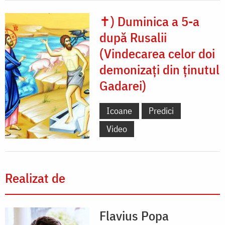
✝) Duminica a 5-a
după Rusalii
(Vindecarea celor doi
demonizați din ținutul
Gadarei)
Icoane
Predici
Video
Realizat de
Flavius Popa