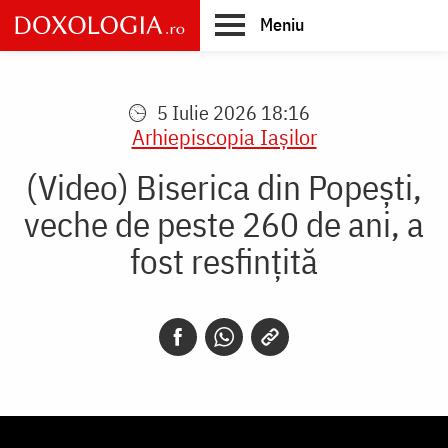
Skip
Meniu
to
main
Main
content
navigation
5 Iulie 2026 18:16
Arhiepiscopia Iaşilor
(Video) Biserica din Popești,
veche de peste 260 de ani, a
fost resfințită