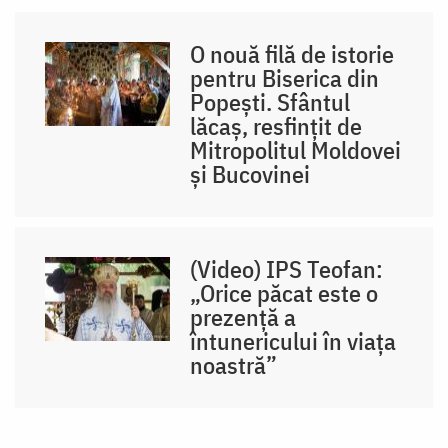
O nouă filă de istorie
pentru Biserica din
Popești. Sfântul
lăcaș, resfințit de
Mitropolitul Moldovei
și Bucovinei
(Video) IPS Teofan:
„Orice păcat este o
prezență a
întunericului în viața
noastră”