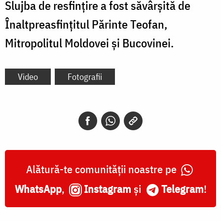
Slujba de resfințire a fost săvârșită de
Înaltpreasfințitul Părinte Teofan,
Mitropolitul Moldovei și Bucovinei.
Video
Fotografii
Alătură-te comunității noastre pe
WhatsApp
,
Instagram
și
Telegram
!