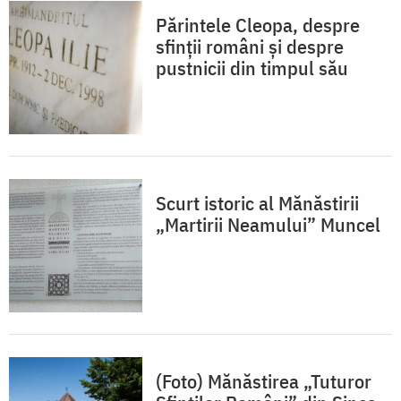
Părintele Cleopa, despre
sfinții români și despre
pustnicii din timpul său
Scurt istoric al Mănăstirii
„Martirii Neamului” Muncel
(Foto) Mănăstirea „Tuturor