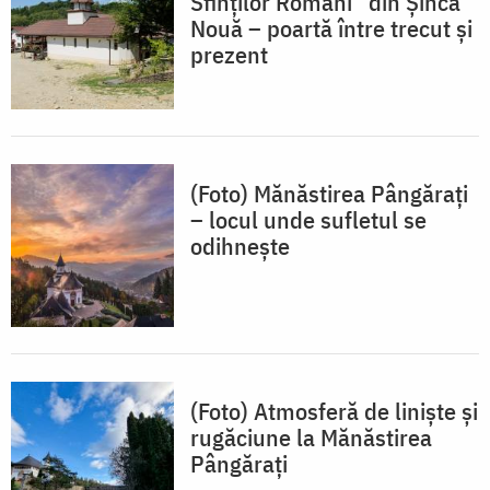
Sfinților Români” din Șinca
Nouă – poartă între trecut și
prezent
(Foto) Mănăstirea Pângărați
– locul unde sufletul se
odihnește
(Foto) Atmosferă de liniște și
rugăciune la Mănăstirea
Pângărați