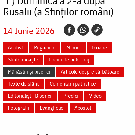
✝)
Duminica a 2-a după
Rusalii (a Sfinților români)
14 Iunie 2026
Acatist
Rugăciuni
Minuni
Icoane
Sfinte moaște
Locuri de pelerinaj
Mănăstiri și biserici
Articole despre sărbătoare
Texte de sfânt
Comentarii patristice
Editorialiștii Bisericii
Predici
Video
Fotografii
Evanghelie
Apostol