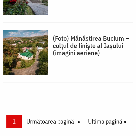
(Foto) Mănăstirea Bucium –
colțul de liniște al Iașului
(imagini aeriene)
Paginare
Current page
1
Next page
Următoarea pagină
Last page
Ultima pagină »