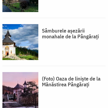
Sâmburele așezării
monahale de la Pângărați
(Foto) Oaza de linişte de la
Mănăstirea Pângărați